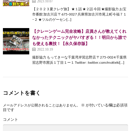
2023.10.07
【２０２３夏クレゲ旅】 ★１話 ★２話 今回 ★撮影協力 お宝
市番館 加古川店 〒675-0027 兵庫県加古川市尾上町今福７１
−２ ★ツルのゲーセン[…]
【クレーンゲーム完全攻略】店員さんが教えてくれ
なかったテクニックがヤバすぎる！！明日から誰で
も使える裏技！【永久保存版】
2022.10.19
撮影協力 もってきーな千葉湾岸習志野店 〒275-0024 千葉県
習志野市茜浜１丁目１ー１ Twitter : twitter.com/motteki[…]
コメントを書く
※
が付いている欄は必須項
メールアドレスが公開されることはありません。
目です
コメント