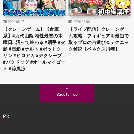
2026.08.07
2026.08.06
【クレーンゲーム】【倉庫
【ライブ配信】クレーンゲー
系】#万代山梨 相性最悪の木
ム攻略｜フィギュアを最短で
曜日…沼って終わる #綱手 #火
取るプロの台選び＆テクニッ
影 #雷影 #ナルト #ポットク
ク解説【ベネクス川崎】
リン #ヒロアカ #デクシープ
#バクドッグ #オールマイゴー
ト #涼風涼
Back to Top
PR