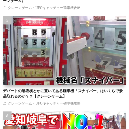
ーンゲーム】
クレーンゲーム・UFOキャッチャー確率機攻略
デパートの階段横とかに置いてある確率機「スナイパー」はいくらで景
品取れるのか？？【クレーンゲーム】
クレーンゲーム・UFOキャッチャー確率機攻略