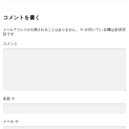
コメントを書く
※
が付いている欄は必須項
メールアドレスが公開されることはありません。
目です
コメント
名前
※
メール
※