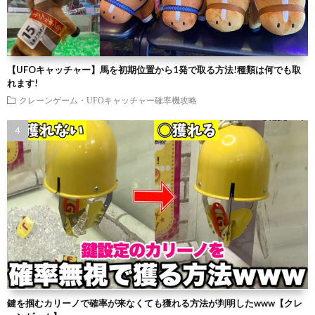
【UFOキャッチャー】馬を初期位置から1発で取る方法!種類は何でも取
れます!
クレーンゲーム・UFOキャッチャー確率機攻略
鍵を掴むカリーノで確率が来なくても獲れる方法が判明したwww【クレ