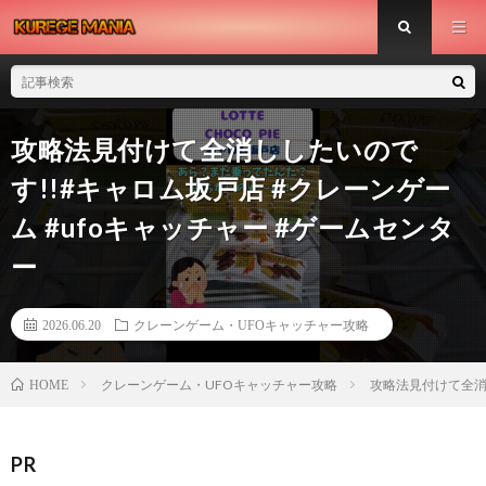
攻略法見付けて全消ししたいので
す!!#キャロム坂戸店 #クレーンゲー
ム #ufoキャッチャー #ゲームセンタ
ー
2026.06.20
クレーンゲーム・UFOキャッチャー攻略
クレーンゲーム・UFOキャッチャー攻略
攻略法見付けて全消し
HOME
PR