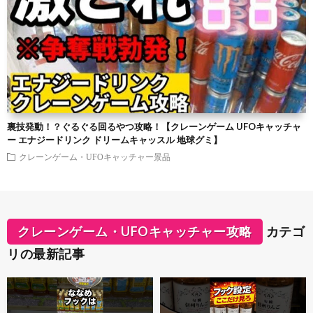
裏技発動！？ぐるぐる回るやつ攻略！【クレーンゲーム UFOキャッチャ
ー エナジードリンク ドリームキャッスル 地球グミ】
クレーンゲーム・UFOキャッチャー景品
クレーンゲーム・UFOキャッチャー攻略
カテゴ
リの最新記事