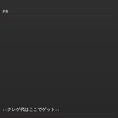
PR
↓↓クレゲ代はここでゲット↓↓