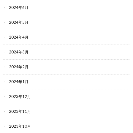
2024年6月
2024年5月
2024年4月
2024年3月
2024年2月
2024年1月
2023年12月
2023年11月
2023年10月