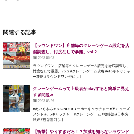
関連する記事
【ラウンドワン】店舗毎のクレーンゲーム設定を店
舗調査し、忖度なしで暴露。vol.2
2023.06.08
ラウンドワン。店舗毎のクレーンゲーム設定を徹底調査し、
忖度なしで暴露。vol.2 #クレーンゲーム攻略 #ufoキャッチャ
ー攻略 #ラウンドワン 他に[…]
クレーンゲームって上級者がplayすると簡単に見え
すぎ問題w
2023.03.26
#ぬいぐるみ #ROUND1 #ユーホーキャッチャー #アミューズ
メント #ufoキャッチャー #クレーンゲーム #攻略法 #日本夾
娃娃 #인형뽑기 […]
【衝撃】やりすぎだろ！？加減を知らないラウンド