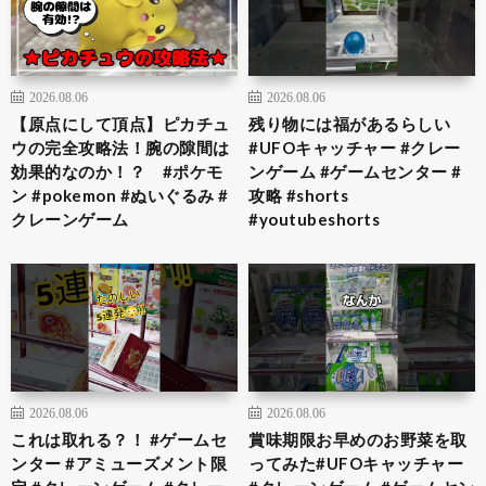
2026.08.06
2026.08.06
【原点にして頂点】ピカチュ
残り物には福があるらしい
ウの完全攻略法！腕の隙間は
#UFOキャッチャー #クレー
効果的なのか！？ #ポケモ
ンゲーム #ゲームセンター #
ン #pokemon #ぬいぐるみ #
攻略 #shorts
クレーンゲーム
#youtubeshorts
2026.08.06
2026.08.06
これは取れる？！ #ゲームセ
賞味期限お早めのお野菜を取
ンター #アミューズメント限
ってみた#UFOキャッチャー