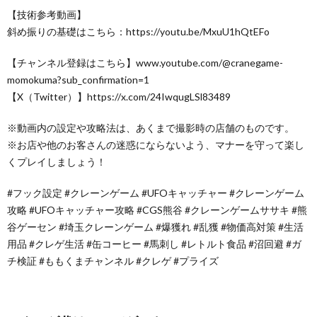
【技術参考動画】
斜め振りの基礎はこちら：https://youtu.be/MxuU1hQtEFo
【チャンネル登録はこちら】www.youtube.com/@cranegame-
momokuma?sub_confirmation=1
【X（Twitter）】https://x.com/24IwqugLSl83489
※動画内の設定や攻略法は、あくまで撮影時の店舗のものです。
※お店や他のお客さんの迷惑にならないよう、マナーを守って楽し
くプレイしましょう！
#フック設定 #クレーンゲーム #UFOキャッチャー #クレーンゲーム
攻略 #UFOキャッチャー攻略 #CGS熊谷 #クレーンゲームササキ #熊
谷ゲーセン #埼玉クレーンゲーム #爆獲れ #乱獲 #物価高対策 #生活
用品 #クレゲ生活 #缶コーヒー #馬刺し #レトルト食品 #沼回避 #ガ
チ検証 #ももくまチャンネル #クレゲ #プライズ