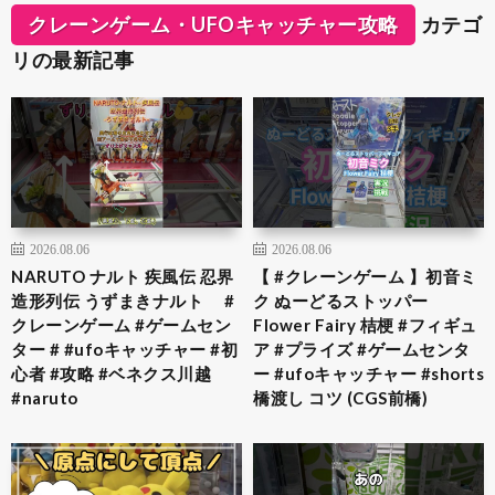
クレーンゲーム・UFOキャッチャー攻略
カテゴ
リの最新記事
2026.08.06
2026.08.06
NARUTO ナルト 疾風伝 忍界
【 #クレーンゲーム 】初音ミ
造形列伝 うずまきナルト #
ク ぬーどるストッパー
クレーンゲーム #ゲームセン
Flower Fairy 桔梗 #フィギュ
ター # #ufoキャッチャー #初
ア #プライズ #ゲームセンタ
心者 #攻略 #ベネクス川越
ー #ufoキャッチャー #shorts
#naruto
橋渡し コツ (CGS前橋)