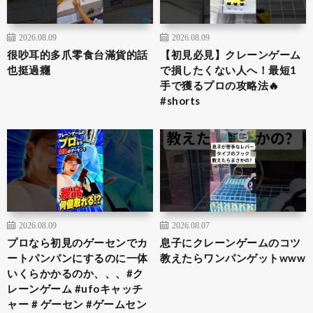
2026.08.09
2026.08.09
很吵耳的多爪零食台滿貨的話
【初見必見】クレーンゲーム
也挺過癮
で損したくない人へ！最短1
手で獲るプロの攻略法🔥
#shorts
2026.08.09
2026.08.07
プロなら初見のゲーセンでカ
息子にクレーンゲームのコツ
ートパンパンにするのに一体
教えたらワンパンゲットwww
いくらかかるのか、、、#ク
レーンゲーム #ufoキャッチ
ャー # ゲーセン #ゲームセン