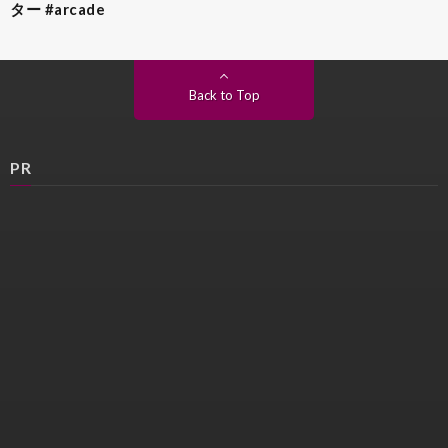
ター #arcade
Back to Top
PR