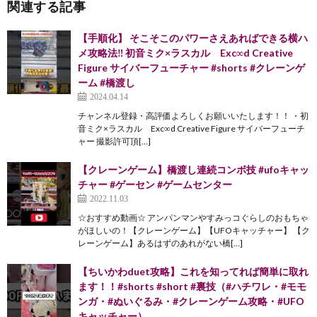
関連する記事
【手順化】 そこそこのパワーさえあればできる横ハ
メ攻略法‼︎ 初音ミク×ラスカル Exc∞d Creative
Figure サイバーフューチャー #shorts #クレーンゲ
ーム #橋渡し
2024.04.14
チャンネル登録・高評価よろしくお願いいたします！！ ・初
音ミク×ラスカル Exc∞d Creative Figure サイバーフューチ
ャー 撮影許可頂[…]
【クレーンゲーム】橋渡し連続コンボ技 #ufoキャッ
チャー #ゲーセン #ゲームセンター
2022.11.03
☆おすすめ動画☆ アンパンマンやすみっコぐらしのおもちゃ
がほしいの！【クレーンゲーム】【UFOキャッチャー】 【ク
レーンゲーム】あるはずのあれがない橋[…]
【ちいかわduet攻略】これを知ってれば簡単に取れ
ます！！#shorts #short #裏技（#ハチワレ・#モモ
ンガ・#ぬいぐるみ・#クレーンゲーム攻略・#UFO
キャッチャー）