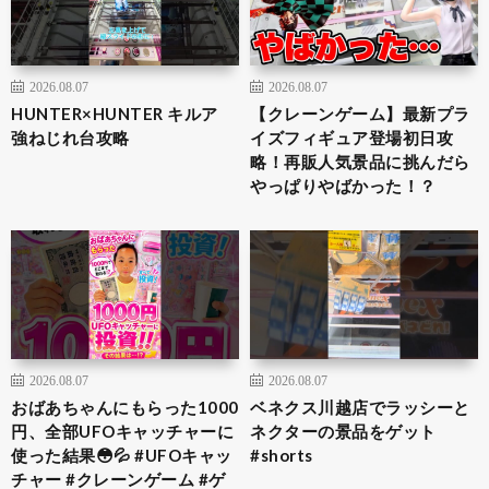
2026.08.07
2026.08.07
HUNTER×HUNTER キルア
【クレーンゲーム】最新プラ
強ねじれ台攻略
イズフィギュア登場初日攻
略！再販人気景品に挑んだら
やっぱりやばかった！？
2026.08.07
2026.08.07
おばあちゃんにもらった1000
ベネクス川越店でラッシーと
円、全部UFOキャッチャーに
ネクターの景品をゲット
使った結果😳💦 #UFOキャッ
#shorts
チャー #クレーンゲーム #ゲ