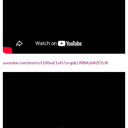
youtube.com/shorts/t100vyE1ofs?si=gdLUfR8A3d4ZF2UR