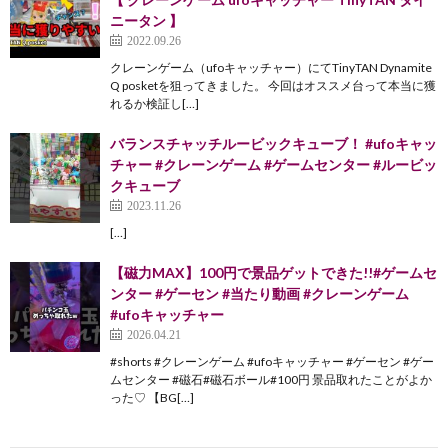
ニータン 】
2022.09.26
クレーンゲーム（ufoキャッチャー）にてTinyTAN Dynamite
Q posketを狙ってきました。 今回はオススメ台って本当に獲
れるか検証し[…]
バランスチャッチルービックキューブ！ #ufoキャッ
チャー #クレーンゲーム #ゲームセンター #ルービッ
クキューブ
2023.11.26
[…]
【磁力MAX】100円で景品ゲットできた!!#ゲームセ
ンター #ゲーセン #当たり動画 #クレーンゲーム
#ufoキャッチャー
2026.04.21
#shorts #クレーンゲーム #ufoキャッチャー #ゲーセン #ゲー
ムセンター #磁石#磁石ボール#100円 景品取れたことがよか
った♡ 【BG[…]