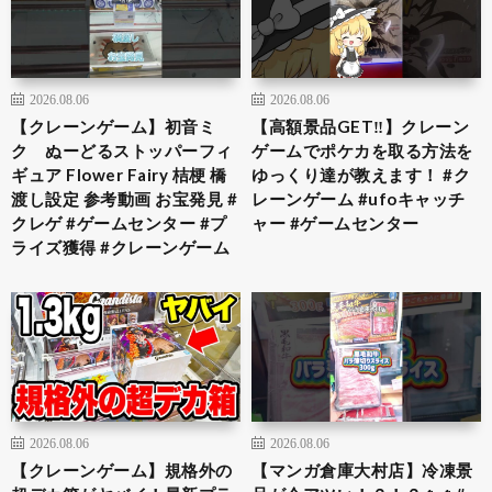
2026.08.06
2026.08.06
【クレーンゲーム】初音ミ
【高額景品GET‼️】クレーン
ク ぬーどるストッパーフィ
ゲームでポケカを取る方法を
ギュア Flower Fairy 桔梗 橋
ゆっくり達が教えます！ #ク
渡し設定 参考動画 お宝発見 #
レーンゲーム #ufoキャッチ
クレゲ #ゲームセンター #プ
ャー #ゲームセンター
ライズ獲得 #クレーンゲーム
2026.08.06
2026.08.06
【クレーンゲーム】規格外の
【マンガ倉庫大村店】冷凍景