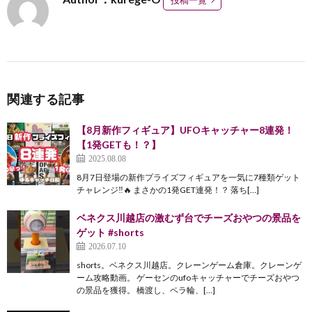
関連する記事
【8月新作フィギュア】UFOキャッチャー8連発！
【1発GETも！？】
2025.08.08
8月7日登場の新作プライズフィギュアを一気に7種類ゲット
チャレンジ‼️🔥 まさかの1発GET連発！？ 落ち[…]
ベネクス川越店の激むず台でチーズおやつの景品を
ゲット #shorts
2026.07.10
shorts。ベネクス川越店。クレーンゲーム倉庫。クレーンゲ
ーム攻略動画。 ゲーセンのufoキャッチャーでチーズおやつ
の景品を獲得。 橋渡し、ペラ輪、[…]