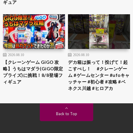
ギュア
2026.08.10
2026.08.10
【クレーンゲーム GiGO 攻
デカ箱は振って！投げて！起
略】うちはマダラ(GiGO限定
こすべし！ #クレーンゲー
プライズ)に挑戦！8/8登場フ
ム #ゲームセンター #ufoキャ
ィギュア
ッチャー #初心者 #攻略 #ベ
ネクス川越 #ヒロアカ
Back to Top