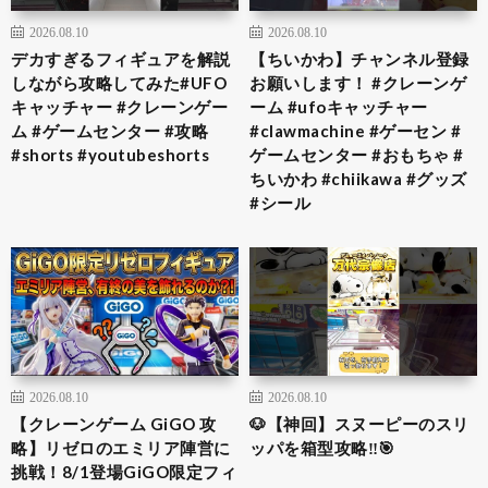
2026.08.10
2026.08.10
デカすぎるフィギュアを解説
【ちいかわ】チャンネル登録
しながら攻略してみた#UFO
お願いします！ #クレーンゲ
キャッチャー #クレーンゲー
ーム #ufoキャッチャー
ム #ゲームセンター #攻略
#clawmachine #ゲーセン #
#shorts #youtubeshorts
ゲームセンター #おもちゃ #
ちいかわ #chiikawa #グッズ
#シール
2026.08.10
2026.08.10
【クレーンゲーム GiGO 攻
🐶【神回】スヌーピーのスリ
略】リゼロのエミリア陣営に
ッパを箱型攻略‼️🎯
挑戦！8/1登場GiGO限定フィ