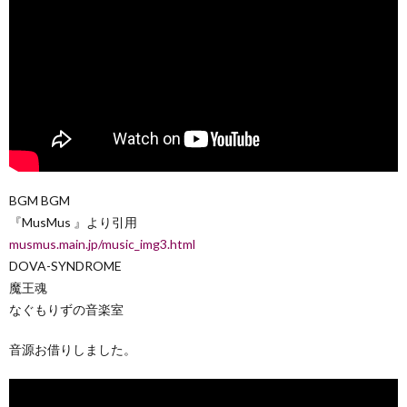
BGM BGM
『MusMus 』より引用
musmus.main.jp/music_img3.html
DOVA-SYNDROME
魔王魂
なぐもりずの音楽室
音源お借りしました。