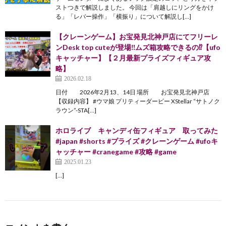
ストつきで解説しました。 今回は「肩越しにリングをかけ
る」「レバー操作」「横振り」について解説し[…]
【クレーンゲーム】お宝発見北神戸店にてフリーレ
ンDesk top cuteが登場‼️ムズ箱攻略できるの⁉️【ufo
キャッチャー】【２月最新プライズフィギュア攻
略】
2026.02.18
日付 2026年2月13、14日 場所 お宝発見北神戸店
【収録内容】 #ウマ娘 プリティーダービー XStellar “サトノク
ラウン”-STA[…]
ホロライブ キャンディ缶フィギュア 取ってみた
#japan #shorts #プライズ #クレーンゲーム #ufoキ
ャッチャー #cranegame #攻略 #game
2025.01.23
[…]