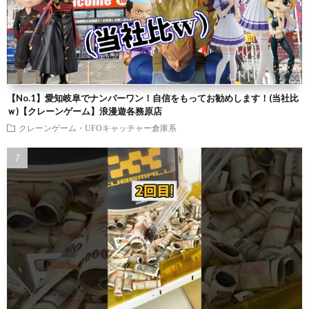
【No.1】愛知岐阜でナンバーワン！自信をもってお勧めします！(当社比
ｗ)【クレーンゲーム】浪漫遊各務原店
クレーンゲーム・UFOキャッチャー倉庫系