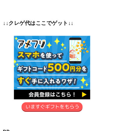
↓↓クレゲ代はここでゲット↓↓