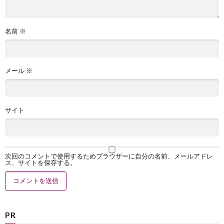
名前
※
メール
※
サイト
次回のコメントで使用するためブラウザーに自分の名前、メールアドレ
ス、サイトを保存する。
PR