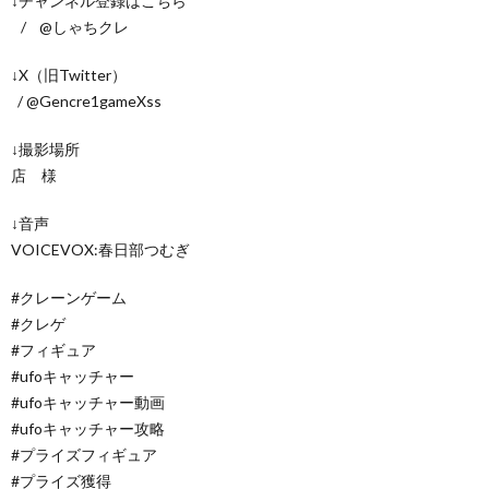
↓チャンネル登録はこちら
/ ​⁠ ​⁠ ​⁠ ‪​​​​⁠​​⁠​⁠​​⁠​⁠​⁠​⁠​⁠​⁠​⁠​⁠​⁠​@しゃちクレ
​⁠↓X（旧Twitter）
/ @Gencre1gameXss
↓撮影場所
店 様
↓音声
VOICEVOX:春日部つむぎ
#クレーンゲーム
#クレゲ
#フィギュア
#ufoキャッチャー
#ufoキャッチャー動画
#ufoキャッチャー攻略
#プライズフィギュア
#プライズ獲得