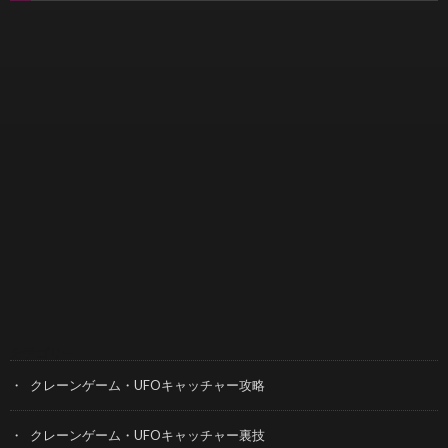
カテゴリー
クレーンゲーム・UFOキャッチャー攻略
クレーンゲーム・UFOキャッチャー裏技