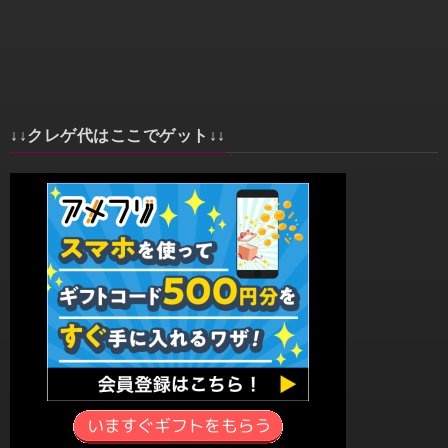
↓↓クレゲ代はここでゲット↓↓