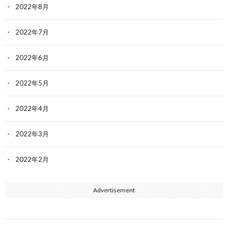
2022年8月
2022年7月
2022年6月
2022年5月
2022年4月
2022年3月
2022年2月
Advertisement