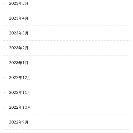
2023年5月
2023年4月
2023年3月
2023年2月
2023年1月
2022年12月
2022年11月
2022年10月
2022年9月