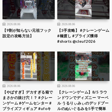
2026.08.06
2026.08.06
【9割が知らない元祖フック
【3手攻略】 #クレーンゲーム
設定の攻略方法】
#橋渡し #プライズ獲得
#shorts @cleuf2026
2026.08.06
2026.08.06
【やばすぎ】デカすぎる箱で
【クレーンゲーム】8/5 ラウ
まさかの抜け穴！？ #クレー
ンドワンでディズニー マーベ
ンゲーム #ゲームセンター #
ル うるりぃみぃのデッドプー
プライズフィギュア #ufoキ
ルのぬいぐるみを5手で簡単