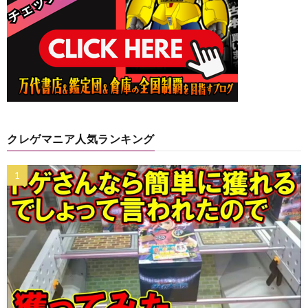
クレゲマニア人気ランキング