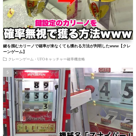
鍵を掴むカリーノで確率が来なくても獲れる方法が判明したwww【クレ
ーンゲーム】
クレーンゲーム・UFOキャッチャー確率機攻略