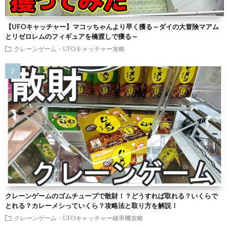
【UFOキャッチャー】マコッちゃんより早く獲る～ダイの大冒険マアム
とリゼロレムのフィギュアを橋渡しで獲る～
クレーンゲーム・UFOキャッチャー攻略
クレーンゲームのゴムチューブで散財！？どうすれば取れる？いくらで
とれる？カレーメシっていくら？攻略法と取り方を解説！
クレーンゲーム・UFOキャッチャー確率機攻略