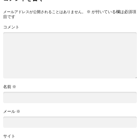
※
が付いている欄は必須項
メールアドレスが公開されることはありません。
目です
コメント
名前
※
メール
※
サイト