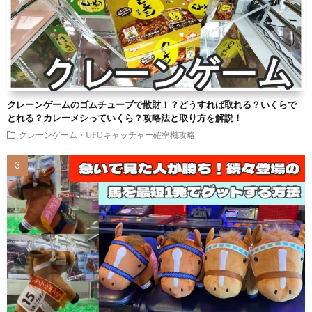
クレーンゲームのゴムチューブで散財！？どうすれば取れる？いくらで
とれる？カレーメシっていくら？攻略法と取り方を解説！
クレーンゲーム・UFOキャッチャー確率機攻略