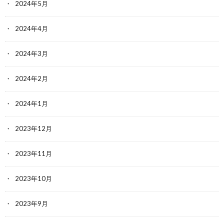
2024年5月
2024年4月
2024年3月
2024年2月
2024年1月
2023年12月
2023年11月
2023年10月
2023年9月