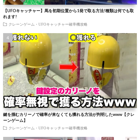
【UFOキャッチャー】馬を初期位置から1発で取る方法!種類は何でも取
れます!
クレーンゲーム・UFOキャッチャー確率機攻略
鍵を掴むカリーノで確率が来なくても獲れる方法が判明したwww【クレ
ーンゲーム】
クレーンゲーム・UFOキャッチャー確率機攻略