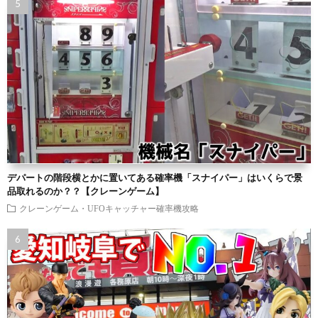
デパートの階段横とかに置いてある確率機「スナイパー」はいくらで景
品取れるのか？？【クレーンゲーム】
クレーンゲーム・UFOキャッチャー確率機攻略