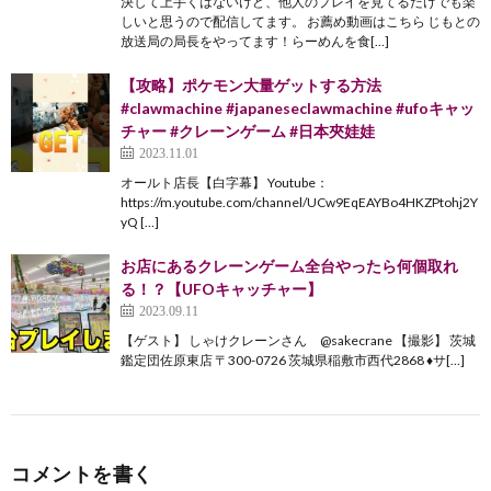
決して上手くはないけど、他人のプレイを見てるだけでも楽
しいと思うので配信してます。 お薦め動画はこちら じもとの
放送局の局長をやってます！らーめんを食[…]
【攻略】ポケモン大量ゲットする方法
#clawmachine #japaneseclawmachine #ufoキャッ
チャー #クレーンゲーム #日本夾娃娃
2023.11.01
オールト店長【白字幕】 Youtube：
https://m.youtube.com/channel/UCw9EqEAYBo4HKZPtohj2Y
yQ […]
お店にあるクレーンゲーム全台やったら何個取れ
る！？【UFOキャッチャー】
2023.09.11
【ゲスト】 しゃけクレーンさん @sakecrane 【撮影】 茨城
鑑定団佐原東店 〒300-0726 茨城県稲敷市西代2868 ♦︎サ[…]
コメントを書く