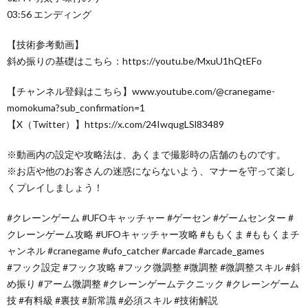
03:56 エンディング
【技術参考動画】
斜め振りの基礎はこちら：https://youtu.be/MxuU1hQtEFo
【チャンネル登録はこちら】www.youtube.com/@cranegame-
momokuma?sub_confirmation=1
【X（Twitter）】https://x.com/24IwqugLSl83489
※動画内の設定や攻略法は、あくまで撮影時の店舗のものです。
※お店や他のお客さんの迷惑にならないよう、マナーを守って楽し
くプレイしましょう！
#クレーンゲーム #UFOキャッチャー #ゲーセン #ゲームセンター #
クレーンゲーム攻略 #UFOキャッチャー攻略 #ももくま #ももくまチ
ャンネル #cranegame #ufo_catcher #arcade #arcade_games
#フック設定 #フック攻略 #フック微調整 #微調整 #微調整スキル #斜
め振り #アーム微調整 #クレーンゲームテクニック #クレーンゲーム
技 #有料級 #裏技 #新常識 #必須スキル #技術解説