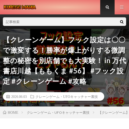
【クレーンゲーム】フック設定は〇〇
で激変する！勝率が爆上がりする微調
整の秘密を別店舗でも大実験！ in 万代
書店川越【ももくま #56】 #フック設
定 #クレーンゲーム #攻略
2026.06.03
クレーンゲーム・UFOキャッチャー裏技
クレーンゲーム・UFOキャッチャー裏技
【クレーンゲーム】
HOME