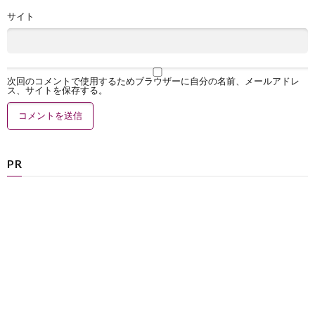
サイト
次回のコメントで使用するためブラウザーに自分の名前、メールアドレ
ス、サイトを保存する。
PR