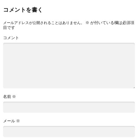
コメントを書く
※
が付いている欄は必須項
メールアドレスが公開されることはありません。
目です
コメント
名前
※
メール
※