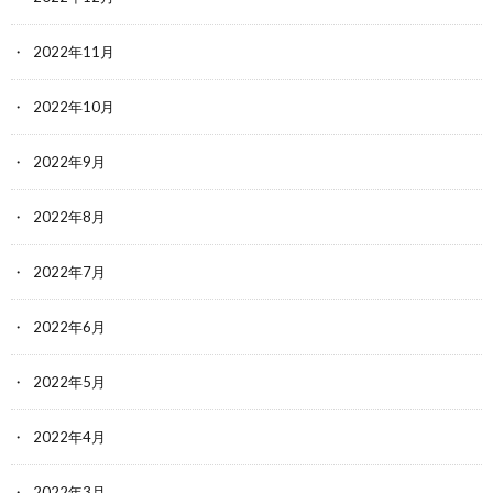
2022年11月
2022年10月
2022年9月
2022年8月
2022年7月
2022年6月
2022年5月
2022年4月
2022年3月