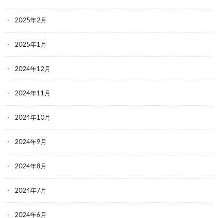
2025年2月
2025年1月
2024年12月
2024年11月
2024年10月
2024年9月
2024年8月
2024年7月
2024年6月