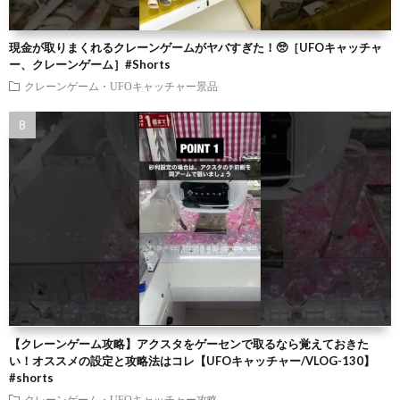
現金が取りまくれるクレーンゲームがヤバすぎた！🥺［UFOキャッチャ
ー、クレーンゲーム］#Shorts
クレーンゲーム・UFOキャッチャー景品
【クレーンゲーム攻略】アクスタをゲーセンで取るなら覚えておきた
い！オススメの設定と攻略法はコレ【UFOキャッチャー/VLOG-130】
#shorts
クレーンゲーム・UFOキャッチャー攻略