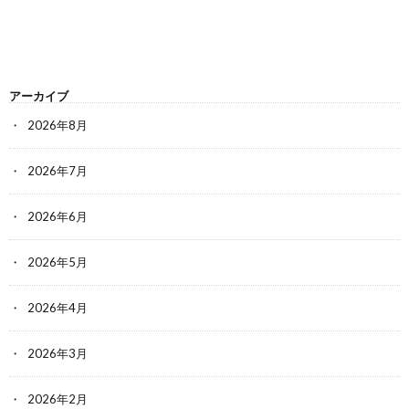
アーカイブ
2026年8月
2026年7月
2026年6月
2026年5月
2026年4月
2026年3月
2026年2月