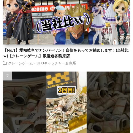
【No.1】愛知岐阜でナンバーワン！自信をもってお勧めします！(当社比
ｗ)【クレーンゲーム】浪漫遊各務原店
クレーンゲーム・UFOキャッチャー倉庫系