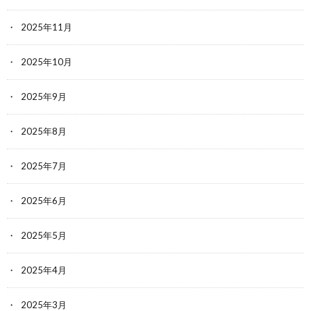
2025年11月
2025年10月
2025年9月
2025年8月
2025年7月
2025年6月
2025年5月
2025年4月
2025年3月