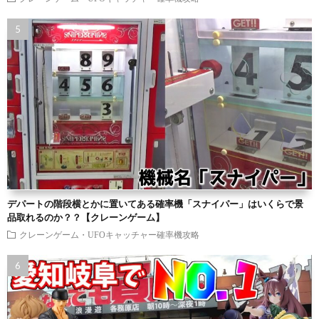
デパートの階段横とかに置いてある確率機「スナイパー」はいくらで景
品取れるのか？？【クレーンゲーム】
クレーンゲーム・UFOキャッチャー確率機攻略