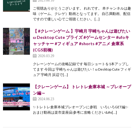
ご視聴ありがとうございます。 れれです。 本チャンネルは趣
味（ゲーム、クレゲ）動画となってます。 自己満動画、配信
ですので優しい心でご視聴ください。 […]
【 #クレーンゲーム 】宇崎月 宇崎ちゃんは遊びたい
ω Desktop Cute プライズ #ゲームセンター #ufoキ
ャッチャー #フィギュア #shorts #アニメ 倉庫系
(CGS前橋)
2026.03.29
クレーンゲームの攻略記録です 毎日ショートを1本アップし
てます 今回は 宇崎ちゃんは遊びたい！ω Desktop Cute フィギ
ュア 宇崎月 浜辺で[…]
【クレーンゲーム】 トレトレ倉庫本城 ～プレオープ
ン編～
2024.06.23
✨トレトレ倉庫本城プレオープンに参戦 いろいろGET編✨
おまけ動画は楽市楽座🤗 参考に攻略ください&#x[…]