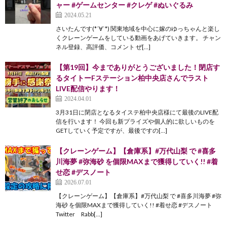
ャー #ゲームセンター #クレゲ #ぬいぐるみ
2024.05.21
さいたんです(*´∀`*) 関東地域を中心に嫁のゆっちゃんと楽し
くクレーンゲームをしている動画をあげていきます。 チャン
ネル登録、高評価、コメント ぜ[…]
【第19回】今までありがとうございました！閉店す
るタイトーFステーション柏中央店さんでラスト
LIVE配信やります！
2024.04.01
3月31日に閉店となるタイステ柏中央店様にて最後のLIVE配
信を行います！ 今回も新プライズや個人的に欲しいものを
GETしていく予定ですが、最後ですの[…]
【クレーンゲーム】【倉庫系】#万代山梨 で #喜多
川海夢 #弥海砂 を個限MAXまで獲得していく!! #着
せ恋 #デスノート
2026.07.01
【クレーンゲーム】【倉庫系】#万代山梨 で #喜多川海夢 #弥
海砂 を個限MAXまで獲得していく!! #着せ恋 #デスノート
Twitter Rabb[…]