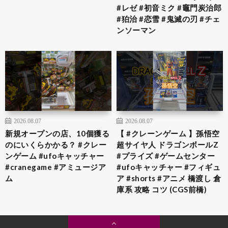
#レゼ #初音ミク #竈門炭治郎
#狛治 #恋雪 #鬼滅の刃 #チェ
ンソーマン
2026.08.07
2026.08.07
新規オープンの店、10個獲る
【 #クレーンゲーム 】孫悟空
のにいくらかかる？ #クレー
超サイヤ人 ドラゴンボールZ
ンゲーム #ufoキャッチャー
#プライズ #ゲームセンター
#cranegame #アミュージア
#ufoキャッチャー #フィギュ
ム
ア #shorts #アニメ 橋渡し 倉
庫系 攻略 コツ (CGS前橋)