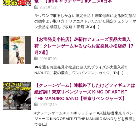
撃！【ufoキャッチャー】#アニメ#日本
2025.07.22
ラウワンで取るしかない限定景品！ 増加傾向にある限定景品
の効率よい取り方！ リクエストいただいた限定チェンソーマ
ン景品を 橋渡しで攻略！ 新店GiGO[…]
【お宝発見小松店】🎉新作アミューズ景品大量入
荷！クレーンゲームやるならお宝発見小松店🎁【7
月2週】
2026.07.05
🎮今週もお宝発見小松店に超人気プライズが大量入荷‼️
NARUTO、花の慶次、ワンパンマン、カイジ、To […]
【クレーンゲーム】連載終了したけどフィギュアは
絶好調！東京リベンジャーズ KING OF ARTIST
THE MANJIRO SANO【東京リベンジャーズ】
2022.12.10
#クレーンゲーム #UFOキャッチャー #夾娃娃機 東京リベン
ジャーズ KING OF ARTIST THE MANJIRO SANOなどを獲得し
て参[…]