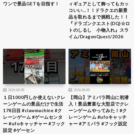
ワンで景品GETを目指す！
ィギュアとして飾ってもカッ
コいい…！！ドラクエの新景
品を取れるまで挑戦した！！
『ドラゴンクエスト(DQ)☆ロ
トのしるし 小物入れ』スラ
イム/DragonQuest/2026
2026.08.09
2026.08.09
１日1000円しか使えないクレ
【岡山】アミパラ岡山に初潜
ーンゲームの景品だけで生活
入！景品豊富な大型店でクレ
178日目 #clawmachine #ク
ーンゲームやってみた！#ク
レーンゲーム #ゲームセンタ
レーンゲーム #ufoキャッチ
ー #ufoキャッチャー #フック
ャー #アミパラ #フック設定
設定 #ゲーセン