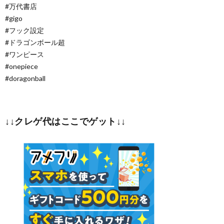
#万代書店
#gigo
#フック設定
#ドラゴンボール超
#ワンピース
#onepiece
#doragonball
↓↓クレゲ代はここでゲット↓↓