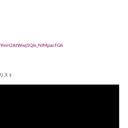
qqt0YmH2AtWwj1Qln_NlMpacFGh
リスト