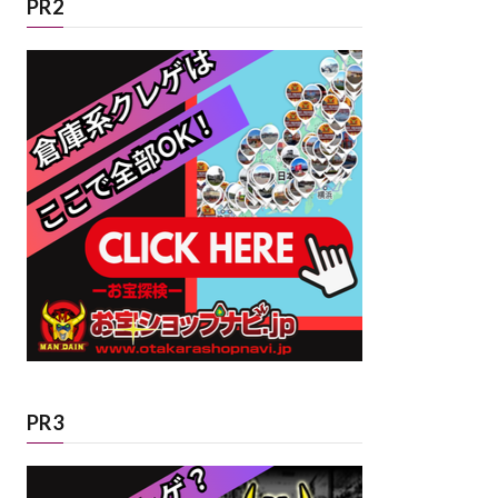
PR2
PR3