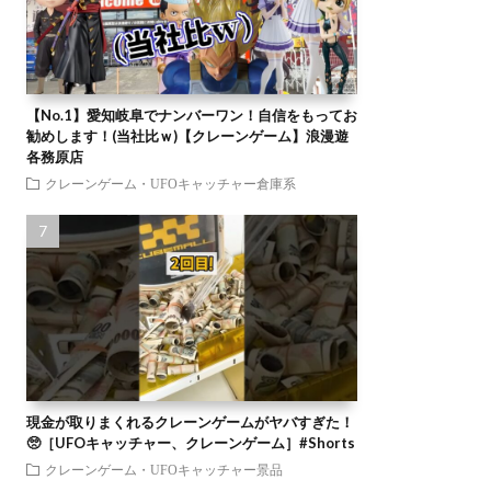
【No.1】愛知岐阜でナンバーワン！自信をもってお
勧めします！(当社比ｗ)【クレーンゲーム】浪漫遊
各務原店
クレーンゲーム・UFOキャッチャー倉庫系
現金が取りまくれるクレーンゲームがヤバすぎた！
🥺［UFOキャッチャー、クレーンゲーム］#Shorts
クレーンゲーム・UFOキャッチャー景品