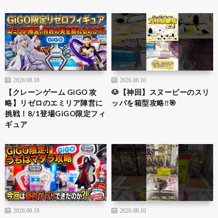
2026.08.10
2026.08.10
【クレーンゲーム GiGO 攻
🐶【神回】スヌーピーのスリ
略】リゼロのエミリア陣営に
ッパを箱型攻略‼️🎯
挑戦！8/1登場GiGO限定フィ
ギュア
2026.08.10
2026.08.10