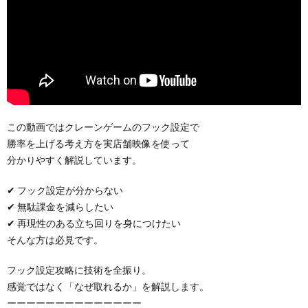
この動画ではクレーンゲームのフック設定で
勝率を上げる考え方を実店舗映像を使って
分かりやすく解説しています。
✔ フック設定が分からない
✔ 無駄課金を減らしたい
✔ 再現性のある立ち回りを身につけたい
そんな方は必見です。
フック設定攻略に技術を全振り。
感覚ではなく「なぜ取れるか」を解説します。
ーーーーーーーーーーーーーー