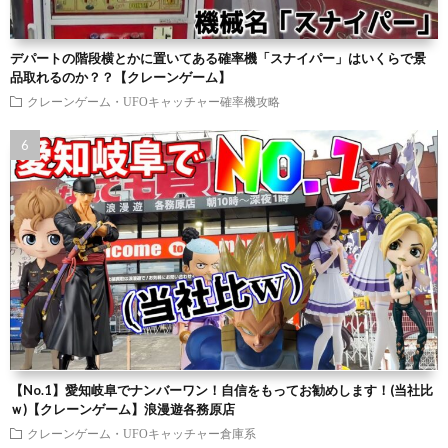
デパートの階段横とかに置いてある確率機「スナイパー」はいくらで景
品取れるのか？？【クレーンゲーム】
クレーンゲーム・UFOキャッチャー確率機攻略
【No.1】愛知岐阜でナンバーワン！自信をもってお勧めします！(当社比
ｗ)【クレーンゲーム】浪漫遊各務原店
クレーンゲーム・UFOキャッチャー倉庫系