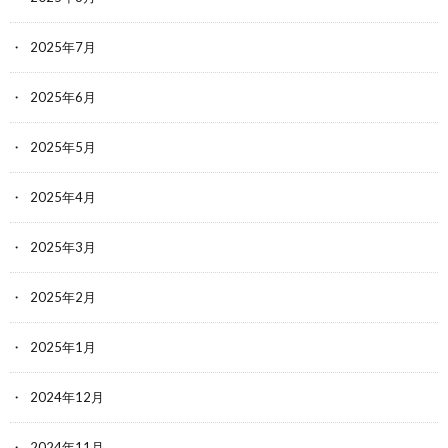
2025年7月
2025年6月
2025年5月
2025年4月
2025年3月
2025年2月
2025年1月
2024年12月
2024年11月