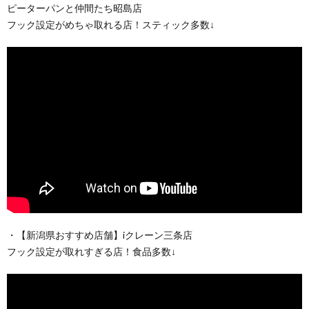
ピーターパンと仲間たち昭島店
フック設定がめちゃ取れる店！スティック多数↓
・【新潟県おすすめ店舗】iクレーン三条店
フック設定が取れすぎる店！食品多数↓