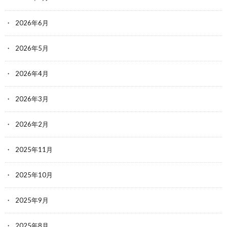
2026年6月
2026年5月
2026年4月
2026年3月
2026年2月
2025年11月
2025年10月
2025年9月
2025年8月