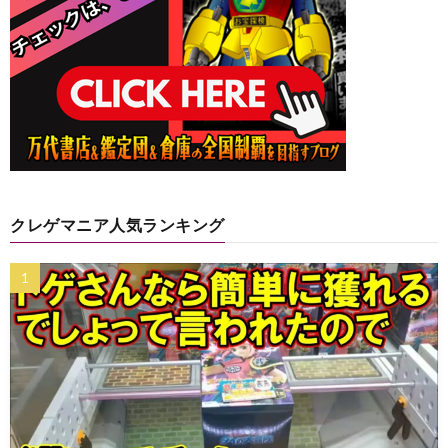
クレゲマニア人気ランキング