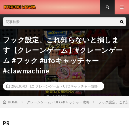
フック設定、これ知らないと損しま
す【クレーンゲーム】#クレーンゲー
ム #フック #ufoキャッチャー
#clawmachine
2026.06.03
クレーンゲーム・UFOキャッチャー攻略
クレーンゲーム・UFOキャッチャー攻略
フック設定、これ知ら
HOME
PR