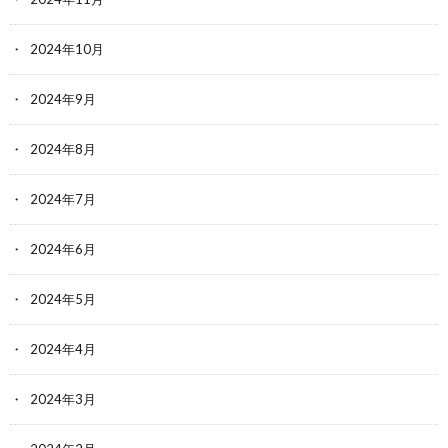
2024年10月
2024年9月
2024年8月
2024年7月
2024年6月
2024年5月
2024年4月
2024年3月