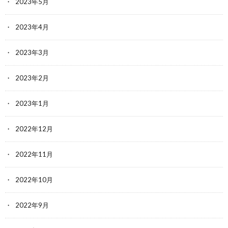
2023年5月
2023年4月
2023年3月
2023年2月
2023年1月
2022年12月
2022年11月
2022年10月
2022年9月