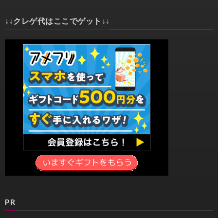
↓↓クレゲ代はここでゲット↓↓
PR