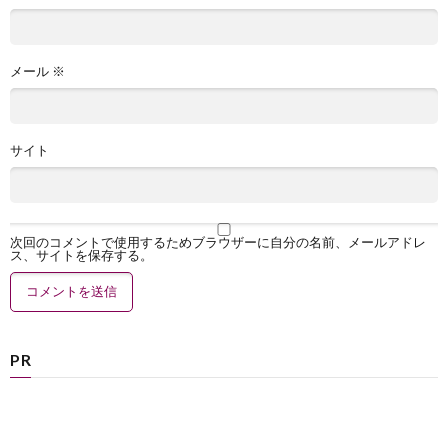
メール
※
サイト
次回のコメントで使用するためブラウザーに自分の名前、メールアドレ
ス、サイトを保存する。
PR