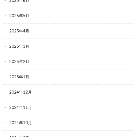
2025年6月
2025年5月
2025年4月
2025年3月
2025年2月
2025年1月
2024年12月
2024年11月
2024年10月