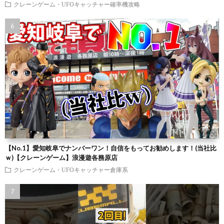
クレーンゲーム・UFOキャッチャー確率機攻略
【No.1】愛知岐阜でナンバーワン！自信をもってお勧めします！(当社比
ｗ)【クレーンゲーム】浪漫遊各務原店
クレーンゲーム・UFOキャッチャー倉庫系