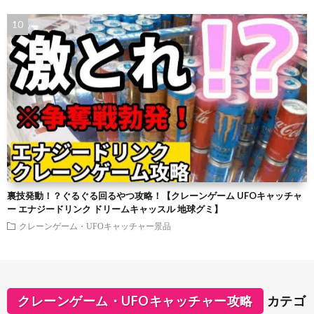
裏技発動！？ぐるぐる回るやつ攻略！【クレーンゲーム UFOキャッチャ
ー エナジードリンク ドリームキャッスル 地球グミ】
クレーンゲーム・UFOキャッチャー景品
クレーンゲーム・UFOキャッチャー攻略
カテゴ