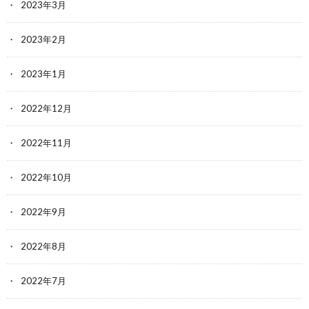
2023年3月
2023年2月
2023年1月
2022年12月
2022年11月
2022年10月
2022年9月
2022年8月
2022年7月