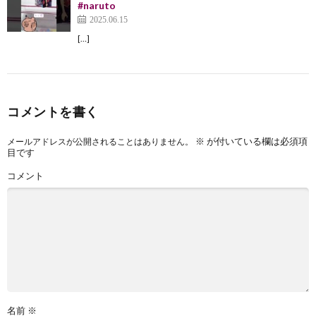
#naruto
2025.06.15
[…]
コメントを書く
※
が付いている欄は必須項
メールアドレスが公開されることはありません。
目です
コメント
名前
※