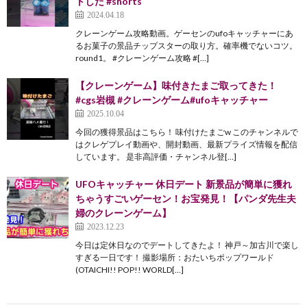
トした #shorts
2024.04.18
クレーンゲーム攻略動画。ゲーセンのufoキャッチャーにあ
るお菓子の景品チップスターの取り方。確率機でないコツ。
round1。 #クレーンゲーム攻略 #[…]
【クレーンゲーム】味付きたまご取ってきた！
#cgs岩槻 #クレーンゲーム#ufoキャッチャー
2025.10.04
今回の獲得景品はこちら！ 味付けたまごw このチャンネルで
はクレゲプレイ動画や、開封動画、最新プライズ情報を配信
しています。 是非高評価・チャンネル登[…]
UFOキャッチャー 休日デート 新景品が簡単に獲れ
ちゃうすごいゲーセン！お宝発見！【パンダ先生夫
婦のクレーンゲーム】
2023.12.23
今日は定休日なのでデートしてきたよ！ 神戸～加古川で楽し
すぎる一日です！ 撮影場所：おたいちポップワールド
(OTAICHI!! POP!! WORLD[…]