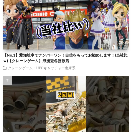
【No.1】愛知岐阜でナンバーワン！自信をもってお勧めします！(当社比
ｗ)【クレーンゲーム】浪漫遊各務原店
クレーンゲーム・UFOキャッチャー倉庫系