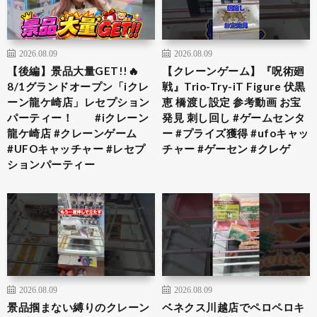
2026.08.09
2026.08.09
【後編】景品大量GET!!🔥
【クレーンゲーム】『呪術廻
8/1グランドオープン「iクレ
戦』Trio-Try-iT Figure 伏黒
ーン龍ケ崎店」レセプション
恵 橋渡し設定 参考動画 お宝
パーティー！ #iクレーン
発見 刺し回し #ゲームセンタ
龍ケ崎店 #クレーンゲーム
ー #プライズ獲得 #ufoキャッ
#UFOキャッチャー #レセプ
チャー #ゲーセン #クレゲ
ションパーティー
2026.08.09
2026.08.09
景品掴まない縛りのクレーン
ベネクス川越店でペロペロキ