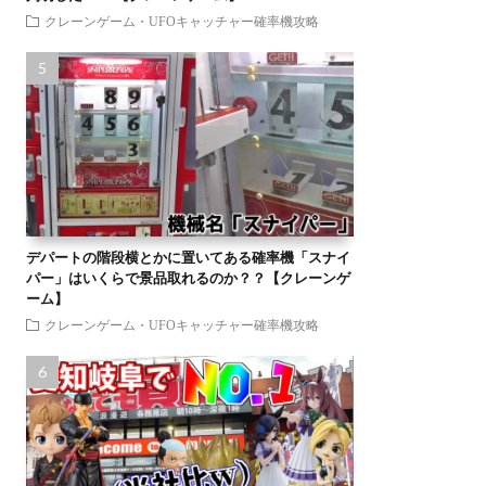
クレーンゲーム・UFOキャッチャー確率機攻略
デパートの階段横とかに置いてある確率機「スナイ
パー」はいくらで景品取れるのか？？【クレーンゲ
ーム】
クレーンゲーム・UFOキャッチャー確率機攻略