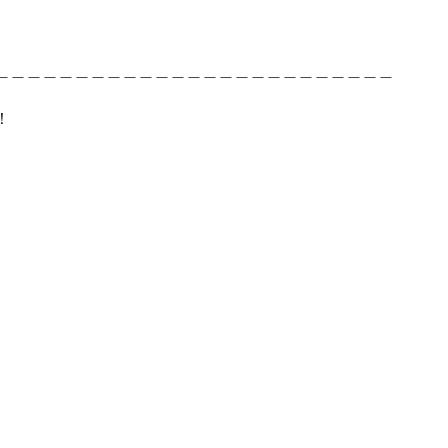
＿＿＿＿＿＿＿＿＿＿＿＿＿＿＿＿＿＿＿＿＿＿＿＿＿
！