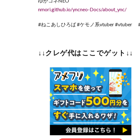
ゆかコネNEO
nmori.github.io/yncneo-Docs/about_ync/
#ねこあしひろば #ケモノ系vtuber #vtube
↓↓クレゲ代はここでゲット↓↓