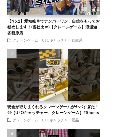
【No.1】愛知岐阜でナンバーワン！自信をもってお
勧めします！(当社比ｗ)【クレーンゲーム】浪漫遊
各務原店
クレーンゲーム・UFOキャッチャー倉庫系
現金が取りまくれるクレーンゲームがヤバすぎた！
🥺［UFOキャッチャー、クレーンゲーム］#Shorts
クレーンゲーム・UFOキャッチャー景品