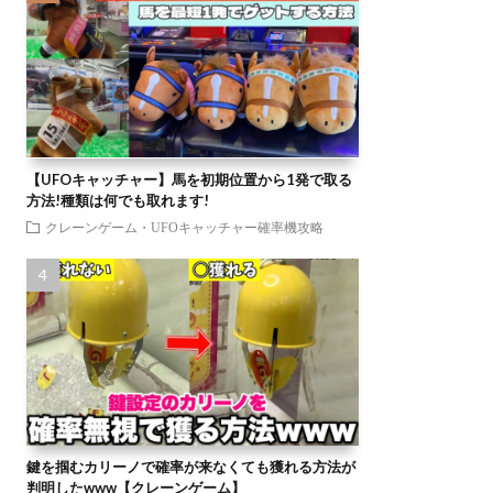
【UFOキャッチャー】馬を初期位置から1発で取る
方法!種類は何でも取れます!
クレーンゲーム・UFOキャッチャー確率機攻略
鍵を掴むカリーノで確率が来なくても獲れる方法が
判明したwww【クレーンゲーム】