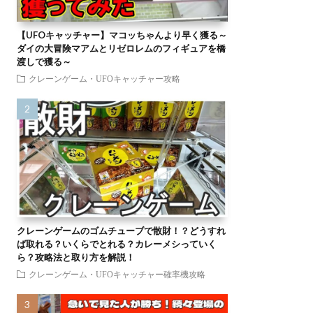
【UFOキャッチャー】マコッちゃんより早く獲る～
ダイの大冒険マアムとリゼロレムのフィギュアを橋
渡しで獲る～
クレーンゲーム・UFOキャッチャー攻略
クレーンゲームのゴムチューブで散財！？どうすれ
ば取れる？いくらでとれる？カレーメシっていく
ら？攻略法と取り方を解説！
クレーンゲーム・UFOキャッチャー確率機攻略