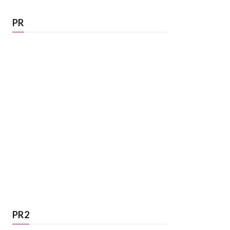
PR
PR2