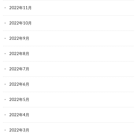
2022年11月
2022年10月
2022年9月
2022年8月
2022年7月
2022年6月
2022年5月
2022年4月
2022年3月