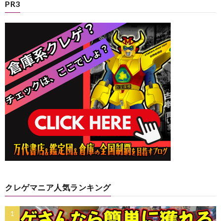
PR3
クレゲマニア人気ランキング