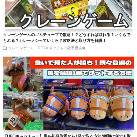
クレーンゲームのゴムチューブで散財！？どうすれば取れる？いくらで
とれる？カレーメシっていくら？攻略法と取り方を解説！
クレーンゲーム・UFOキャッチャー確率機攻略
【UFOキャッチャー】馬を初期位置から1発で取る方法!種類は何でも取