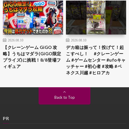
2026.08.10
2026.08.10
【クレーンゲーム GiGO 攻
デカ箱は振って！投げて！起
略】うちはマダラ(GiGO限定
こすべし！ #クレーンゲー
プライズ)に挑戦！8/8登場フ
ム #ゲームセンター #ufoキャ
ィギュア
ッチャー #初心者 #攻略 #ベ
ネクス川越 #ヒロアカ
Back to Top
PR