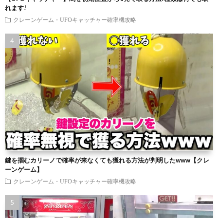
れます!
クレーンゲーム・UFOキャッチャー確率機攻略
鍵を掴むカリーノで確率が来なくても獲れる方法が判明したwww【クレ
ーンゲーム】
クレーンゲーム・UFOキャッチャー確率機攻略