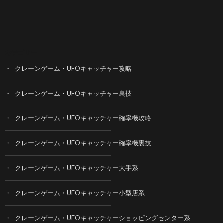
カテゴリー
クレーンゲーム・UFOキャッチャー攻略
クレーンゲーム・UFOキャッチャー裏技
クレーンゲーム・UFOキャッチャー確率機攻略
クレーンゲーム・UFOキャッチャー確率機裏技
クレーンゲーム・UFOキャッチャー大手系
クレーンゲーム・UFOキャッチャー小型店系
クレーンゲーム・UFOキャッチャーショッピングセンター系