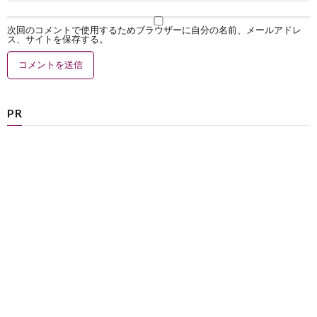
次回のコメントで使用するためブラウザーに自分の名前、メールアドレ
ス、サイトを保存する。
PR