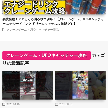
裏技発動！？ぐるぐる回るやつ攻略！【クレーンゲーム UFOキャッチャ
ー エナジードリンク ドリームキャッスル 地球グミ】
クレーンゲーム・UFOキャッチャー景品
クレーンゲーム・UFOキャッチャー攻略
カテゴ
リの最新記事
2026.08.10
2026.08.10