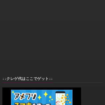
↓↓クレゲ代はここでゲット↓↓