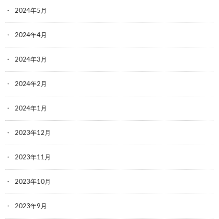
2024年5月
2024年4月
2024年3月
2024年2月
2024年1月
2023年12月
2023年11月
2023年10月
2023年9月