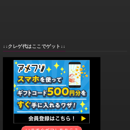
↓↓クレゲ代はここでゲット↓↓