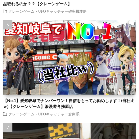
品取れるのか？？【クレーンゲーム】
クレーンゲーム・UFOキャッチャー確率機攻略
【No.1】愛知岐阜でナンバーワン！自信をもってお勧めします！(当社比
ｗ)【クレーンゲーム】浪漫遊各務原店
クレーンゲーム・UFOキャッチャー倉庫系