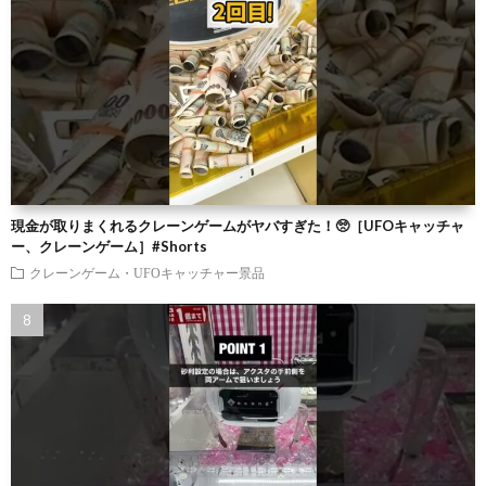
現金が取りまくれるクレーンゲームがヤバすぎた！🥺［UFOキャッチャ
ー、クレーンゲーム］#Shorts
クレーンゲーム・UFOキャッチャー景品