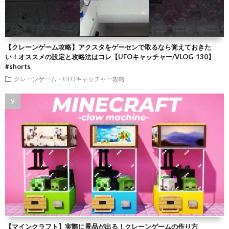
【クレーンゲーム攻略】アクスタをゲーセンで取るなら覚えておきた
い！オススメの設定と攻略法はコレ【UFOキャッチャー/VLOG-130】
#shorts
クレーンゲーム・UFOキャッチャー攻略
【マインクラフト】実際に景品が出る！クレーンゲームの作り方