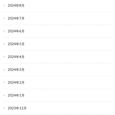
2024年8月
2024年7月
2024年6月
2024年5月
2024年4月
2024年3月
2024年2月
2024年1月
2023年12月