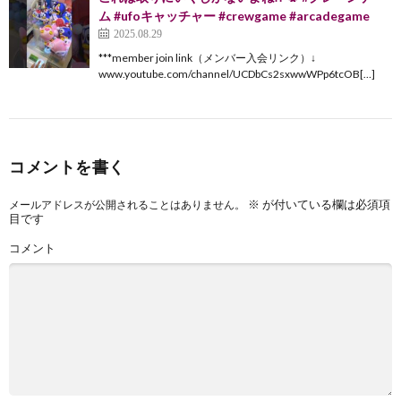
ム #ufoキャッチャー #crewgame #arcadegame
2025.08.29
***member join link（メンバー入会リンク）↓
www.youtube.com/channel/UCDbCs2sxwwWPp6tcOB[…]
コメントを書く
※
が付いている欄は必須項
メールアドレスが公開されることはありません。
目です
コメント