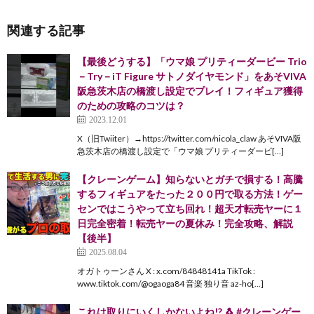
関連する記事
【最後どうする】「ウマ娘 プリティーダービー Trio
－Try－iT Figure サトノダイヤモンド」をあそVIVA
阪急茨木店の橋渡し設定でプレイ！フィギュア獲得
のための攻略のコツは？
2023.12.01
X（旧Twiiter）→https://twitter.com/nicola_claw あそVIVA阪
急茨木店の橋渡し設定で「ウマ娘 プリティーダービ[…]
【クレーンゲーム】知らないとガチで損する！高騰
するフィギュアをたった２００円で取る方法！ゲー
センではこうやって立ち回れ！超天才転売ヤーに１
日完全密着！転売ヤーの夏休み！完全攻略、解説
【後半】
2025.08.04
オガトゥーンさん X : x.com/84848141a TikTok :
www.tiktok.com/@ogaoga84 音楽 独り音 az-ho[…]
これは取りにいくしかないよね!? 🐧 #クレーンゲー