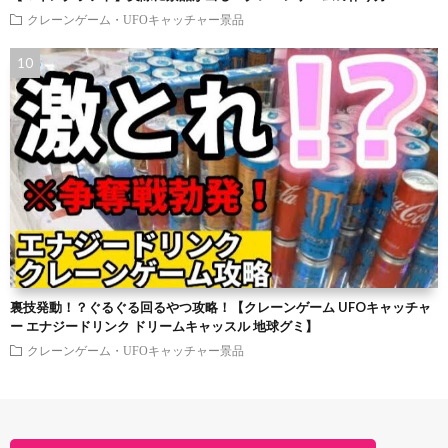
クレーンゲーム・UFOキャッチャー景品
裏技発動！？ぐるぐる回るやつ攻略！【クレーンゲーム UFOキャッチャ
ー エナジードリンク ドリームキャッスル 地球グミ】
クレーンゲーム・UFOキャッチャー景品