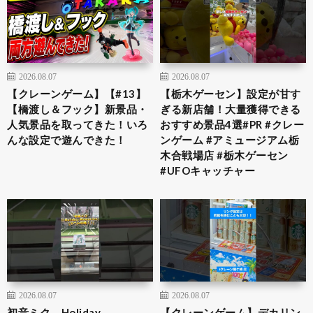
2026.08.07
2026.08.07
【クレーンゲーム】【#13】
​【栃木ゲーセン】設定が甘す
【橋渡し＆フック】新景品・
ぎる新店舗！大量獲得できる
人気景品を取ってきた！いろ
おすすめ景品4選​#PR #クレー
んな設定で遊んできた！
ンゲーム #アミュージアム栃
木合戦場店 #栃木ゲーセン
#UFOキャッチャー
2026.08.07
2026.08.07
初音ミク Holiday
【クレーンゲーム】デカリン