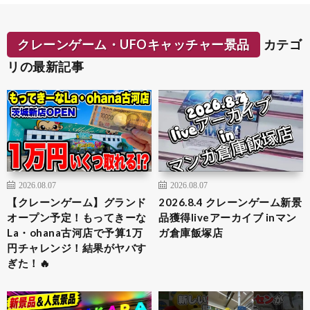
クレーンゲーム・UFOキャッチャー景品
カテゴ
リの最新記事
2026.08.07
2026.08.07
【クレーンゲーム】グランド
2026.8.4 クレーンゲーム新景
オープン予定！もってきーな
品獲得liveアーカイブ inマン
La・ohana古河店で予算1万
ガ倉庫飯塚店
円チャレンジ！結果がヤバす
ぎた！🔥