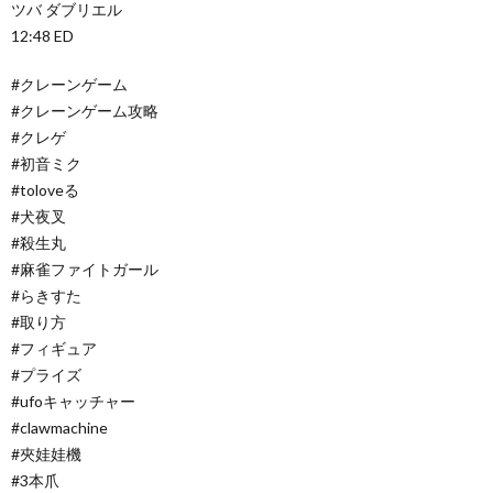
ツバ ダブリエル
12:48 ED
#クレーンゲーム
#クレーンゲーム攻略
#クレゲ
#初音ミク
#toloveる
#犬夜叉
#殺生丸
#麻雀ファイトガール
#らきすた
#取り方
#フィギュア
#プライズ
#ufoキャッチャー
#clawmachine
#夾娃娃機
#3本爪