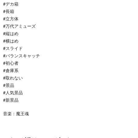
#デカ箱
#長箱
#立方体
#万代アミューズ
#縦はめ
#横はめ
#スライド
#バランスキャッチ
#初心者
#倉庫系
#取れない
#景品
#人気景品
#新景品
音楽：魔王魂