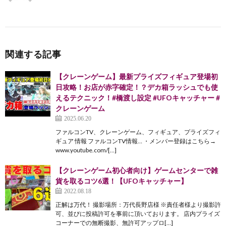
関連する記事
【クレーンゲーム】最新プライズフィギュア登場初
日攻略！お店が赤字確定！？デカ箱ラッシュでも使
えるテクニック！#橋渡し設定 #UFOキャッチャー #
クレーンゲーム
2025.06.20
ファルコンTV、クレーンゲーム、フィギュア、プライズフィ
ギュア 情報 ファルコンTV情報… ・メンバー登録はこちら→
www.youtube.com/[…]
【クレーンゲーム初心者向け】ゲームセンターで雑
貨を取るコツ6選！【UFOキャッチャー】
2022.08.18
正解は万代！ 撮影場所：万代長野店様 ※責任者様より撮影許
可、並びに投稿許可を事前に頂いております。 店内プライズ
コーナーでの無断撮影、無許可アップロ[…]