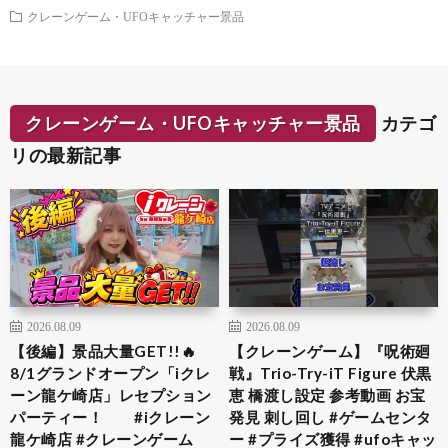
クレーンゲーム・UFOキャッチャー景品
クレーンゲーム・UFOキャッチャー景品
カテゴ
リの最新記事
2026.08.09
2026.08.09
【後編】景品大量GET!!🔥
【クレーンゲーム】『呪術廻
8/1グランドオープン「iクレ
戦』Trio-Try-iT Figure 伏黒
ーン龍ケ崎店」レセプション
恵 橋渡し設定 参考動画 お宝
パーティー！ #iクレーン
発見 刺し回し #ゲームセンタ
龍ケ崎店 #クレーンゲーム
ー #プライズ獲得 #ufoキャッ