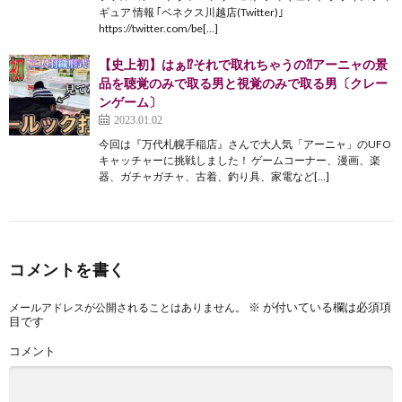
ギュア 情報 ｢ベネクス川越店(Twitter)｣
https://twitter.com/be[…]
【史上初】はぁ⁉︎それで取れちゃうの⁈アーニャの景
品を聴覚のみで取る男と視覚のみで取る男〔クレー
ンゲーム〕
2023.01.02
今回は『万代札幌手稲店』さんで大人気「アーニャ」のUFO
キャッチャーに挑戦しました！ ゲームコーナー、漫画、楽
器、ガチャガチャ、古着、釣り具、家電など[…]
コメントを書く
※
が付いている欄は必須項
メールアドレスが公開されることはありません。
目です
コメント