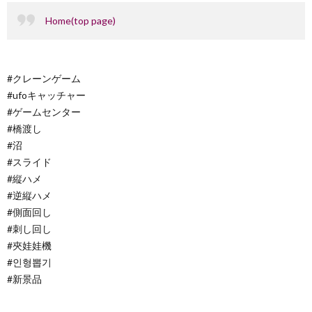
Home(top page)
#クレーンゲーム
#ufoキャッチャー
#ゲームセンター
#橋渡し
#沼
#スライド
#縦ハメ
#逆縦ハメ
#側面回し
#刺し回し
#夾娃娃機
#인형뽑기
#新景品