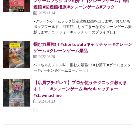
ンゲームフックコツ紹介！【クレーンゲーム】#回
遊館 #回遊館橿原 #クレーンゲーム#フック
2025.11.14
●クレーンゲームフック設定攻略動画を出します。おたいち
ポップワールド、回遊館、もってきーなでクレーンゲーム撮
影します、ユーフォーキャッチャーのプライズ[…]
掴む力最強!！#shorts #ufoキャッチャー #クレーン
ゲーム #クレーンゲーム景品
2022.08.20
ペコちゃんメロン味、掴む力最強!！#お菓子 #ゲームセンタ
ー #ゲーセン #ゲームコーナー[…]
【店員ブチギレ？】プロが使うテクニック教えま
す！！ #クレーンゲーム #ufoキャッチャー
#clawmachine
2024.01.23
[…]