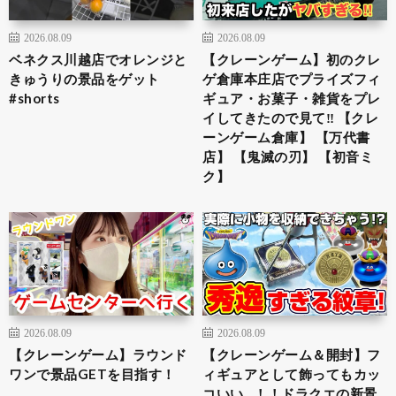
2026.08.09
2026.08.09
ベネクス川越店でオレンジと
【クレーンゲーム】初のクレ
きゅうりの景品をゲット
ゲ倉庫本庄店でプライズフィ
#shorts
ギュア・お菓子・雑貨をプレ
イしてきたので見て‼︎ 【クレ
ーンゲーム倉庫】 【万代書
店】 【鬼滅の刃】 【初音ミ
ク】
2026.08.09
2026.08.09
【クレーンゲーム】ラウンド
【クレーンゲーム＆開封】フ
ワンで景品GETを目指す！
ィギュアとして飾ってもカッ
コいい…！！ドラクエの新景