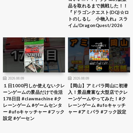
品を取れるまで挑戦した！！
『ドラゴンクエスト(DQ)☆ロ
トのしるし 小物入れ』スラ
イム/DragonQuest/2026
2026.08.09
2026.08.09
１日1000円しか使えないクレ
【岡山】アミパラ岡山に初潜
ーンゲームの景品だけで生活
入！景品豊富な大型店でクレ
178日目 #clawmachine #ク
ーンゲームやってみた！#ク
レーンゲーム #ゲームセンタ
レーンゲーム #ufoキャッチ
ー #ufoキャッチャー #フック
ャー #アミパラ #フック設定
設定 #ゲーセン