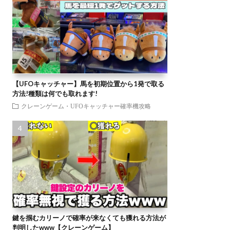
【UFOキャッチャー】馬を初期位置から1発で取る
方法!種類は何でも取れます!
クレーンゲーム・UFOキャッチャー確率機攻略
鍵を掴むカリーノで確率が来なくても獲れる方法が
判明したwww【クレーンゲーム】