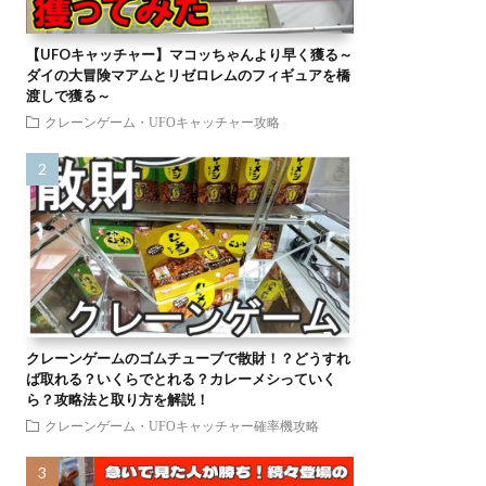
【UFOキャッチャー】マコッちゃんより早く獲る～
ダイの大冒険マアムとリゼロレムのフィギュアを橋
渡しで獲る～
クレーンゲーム・UFOキャッチャー攻略
クレーンゲームのゴムチューブで散財！？どうすれ
ば取れる？いくらでとれる？カレーメシっていく
ら？攻略法と取り方を解説！
クレーンゲーム・UFOキャッチャー確率機攻略