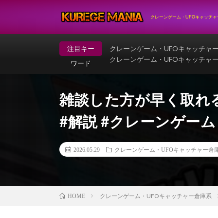
クレーンゲーム・UFOキャッチ
注目キー
クレーンゲーム・UFOキャッチャ
クレーンゲーム・UFOキャッチャ
ワード
雑談した方が早く取れ
#解説 #クレーンゲーム
2026.05.29
クレーンゲーム・UFOキャッチャー倉
クレーンゲーム・UFOキャッチャー倉庫系
HOME