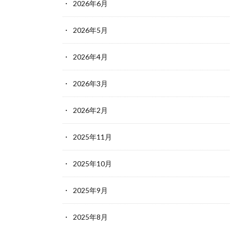
2026年6月
2026年5月
2026年4月
2026年3月
2026年2月
2025年11月
2025年10月
2025年9月
2025年8月