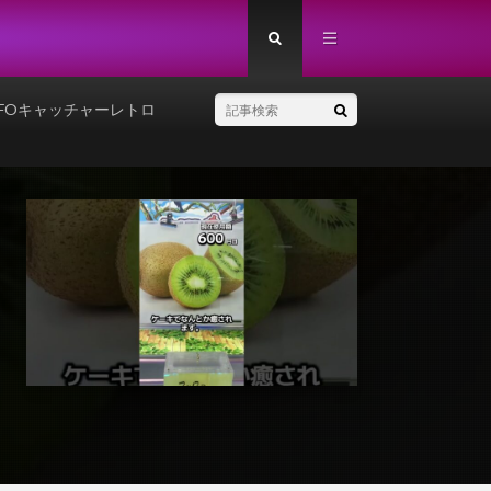
FOキャッチャーレトロ