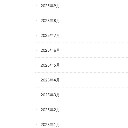
2025年9月
2025年8月
2025年7月
2025年6月
2025年5月
2025年4月
2025年3月
2025年2月
2025年1月