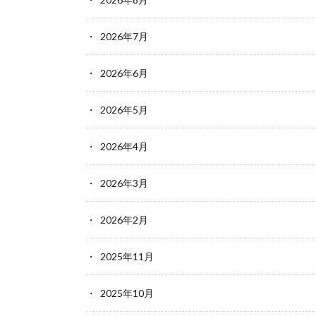
2026年7月
2026年6月
2026年5月
2026年4月
2026年3月
2026年2月
2025年11月
2025年10月