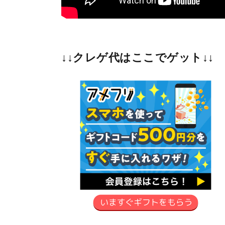
↓↓クレゲ代はここでゲット↓↓