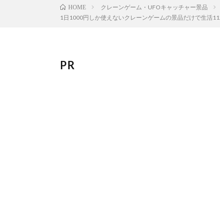
クレーンゲーム・UFOキャッチャー景品
HOME
1日1000円しか使えないクレーンゲームの景品だけで生活112日目
PR