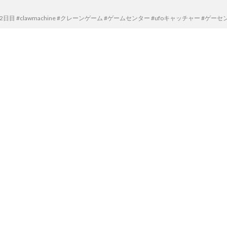
 #clawmachine #クレーンゲーム #ゲームセンター #ufoキャッチャー #ゲーセ