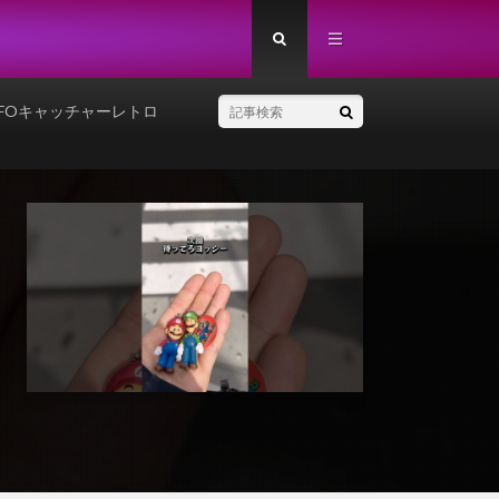
FOキャッチャーレトロ