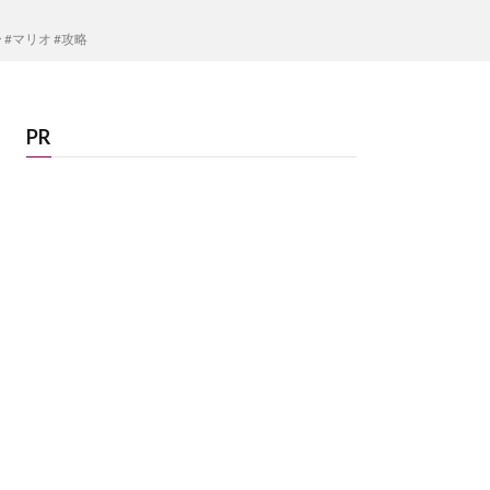
 #マリオ #攻略
PR