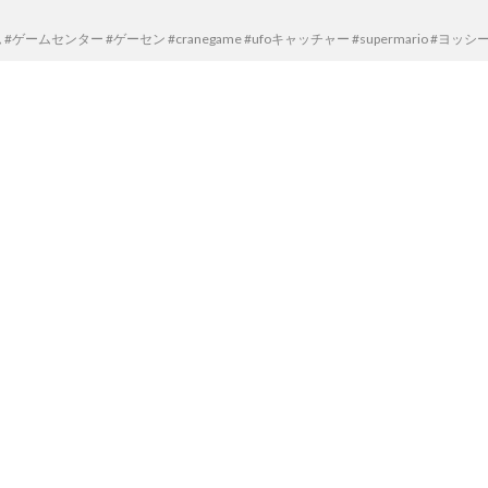
センター #ゲーセン #cranegame #ufoキャッチャー #supermario #ヨッシー