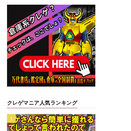
クレゲマニア人気ランキング