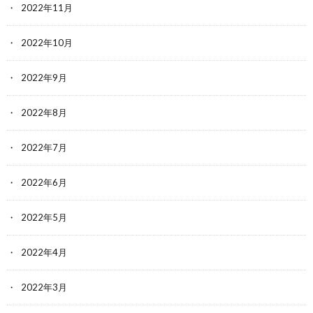
2022年11月
2022年10月
2022年9月
2022年8月
2022年7月
2022年6月
2022年5月
2022年4月
2022年3月