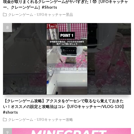
現金が取りまくれるクレーンゲームがヤバすぎた！🥺［UFOキャッチャ
ー、クレーンゲーム］#Shorts
クレーンゲーム・UFOキャッチャー景品
【クレーンゲーム攻略】アクスタをゲーセンで取るなら覚えておきた
い！オススメの設定と攻略法はコレ【UFOキャッチャー/VLOG-130】
#shorts
クレーンゲーム・UFOキャッチャー攻略