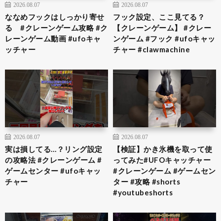
2026.08.07
2026.08.07
ななめフックはしっかり寄せ
フック設定、ここ見てる？
る #クレーンゲーム攻略 #ク
【クレーンゲーム】 #クレー
レーンゲーム動画 #ufoキャ
ンゲーム #フック #ufoキャッ
ッチャー
チャー #clawmachine
2026.08.07
2026.08.07
実は損してる…？リング設定
【検証】かき氷機を取って使
の攻略法 #クレーンゲーム #
ってみた#UFOキャッチャー
ゲームセンター #ufoキャッ
#クレーンゲーム #ゲームセン
チャー
ター #攻略 #shorts
#youtubeshorts