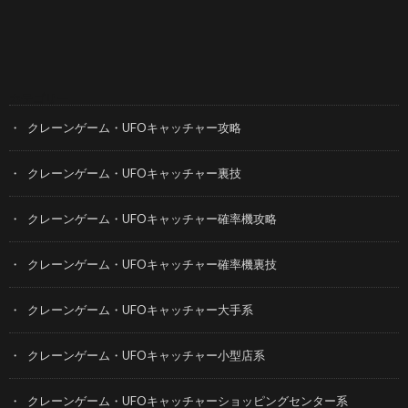
カテゴリー
クレーンゲーム・UFOキャッチャー攻略
クレーンゲーム・UFOキャッチャー裏技
クレーンゲーム・UFOキャッチャー確率機攻略
クレーンゲーム・UFOキャッチャー確率機裏技
クレーンゲーム・UFOキャッチャー大手系
クレーンゲーム・UFOキャッチャー小型店系
クレーンゲーム・UFOキャッチャーショッピングセンター系