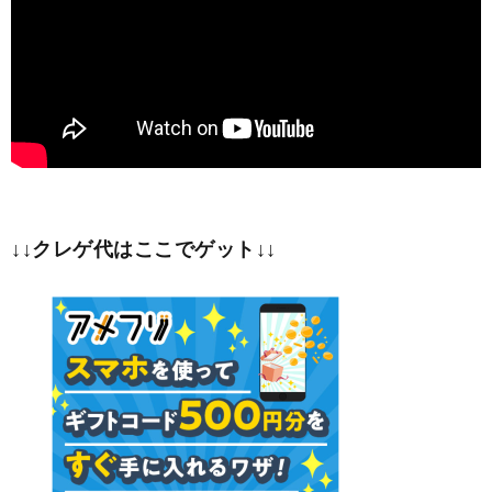
↓↓クレゲ代はここでゲット↓↓