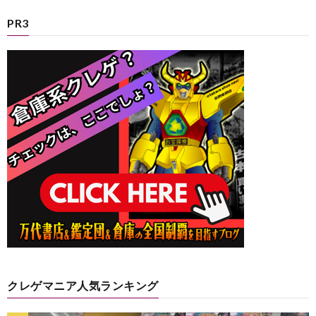
PR3
クレゲマニア人気ランキング