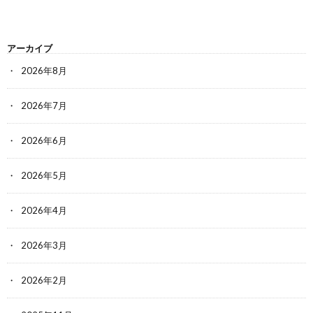
アーカイブ
2026年8月
2026年7月
2026年6月
2026年5月
2026年4月
2026年3月
2026年2月