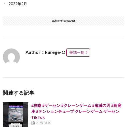
2022年2月
Advertisement
Author：kurege-O
投稿一覧
関連する記事
#攻略 #ゲーセン #クレーンゲーム #鬼滅の刃 #猗窩
座 #テンションチューブ クレーンゲーム ゲーセン
TikTok
2025.08.09