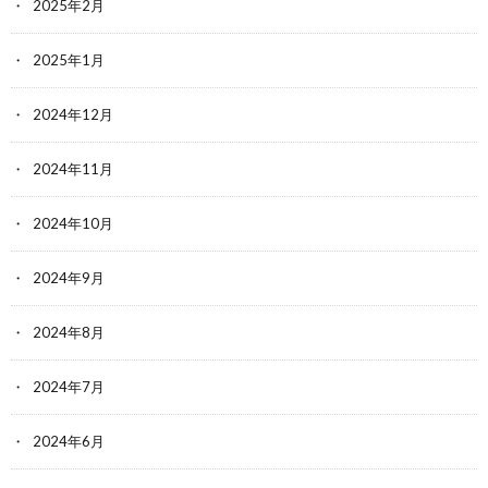
2025年2月
2025年1月
2024年12月
2024年11月
2024年10月
2024年9月
2024年8月
2024年7月
2024年6月