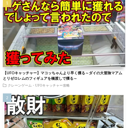
【UFOキャッチャー】マコッちゃんより早く獲る～ダイの大冒険マアム
とリゼロレムのフィギュアを橋渡しで獲る～
クレーンゲーム・UFOキャッチャー攻略