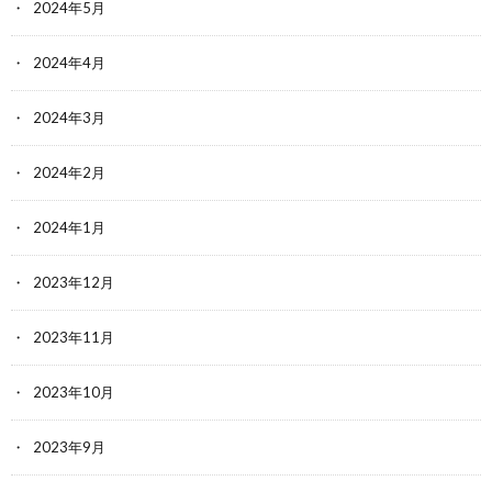
2024年5月
2024年4月
2024年3月
2024年2月
2024年1月
2023年12月
2023年11月
2023年10月
2023年9月