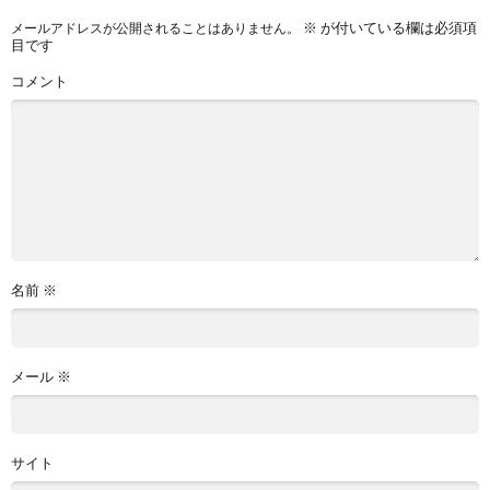
※
が付いている欄は必須項
メールアドレスが公開されることはありません。
目です
コメント
名前
※
メール
※
サイト