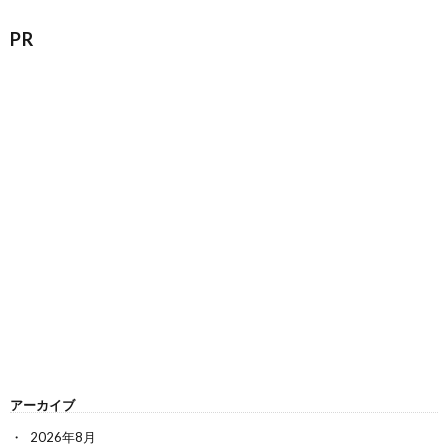
PR
アーカイブ
2026年8月