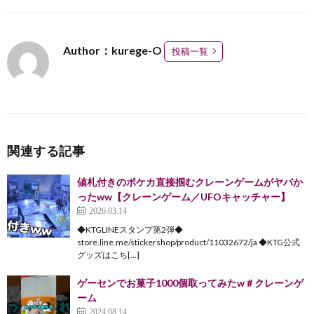
Author：kurege-O
投稿一覧
関連する記事
値札付きのポケカ直接掴むクレーンゲームがヤバか
ったww【クレーンゲーム／UFOキャッチャー】
2026.03.14
◆KTGLINEスタンプ第2弾◆
store.line.me/stickershop/product/11032672/ja ◆KTG公式
グッズはこち[…]
ゲーセンでお菓子1000個取ってみたw＃クレーンゲ
ーム
2024.08.14