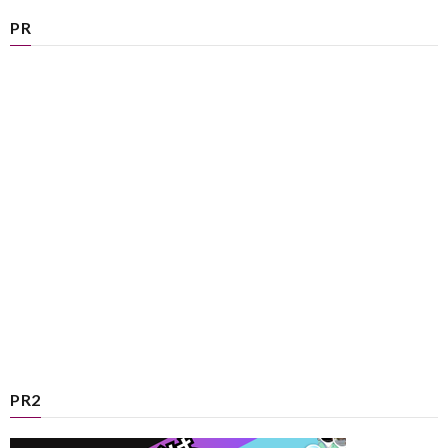
PR
PR2