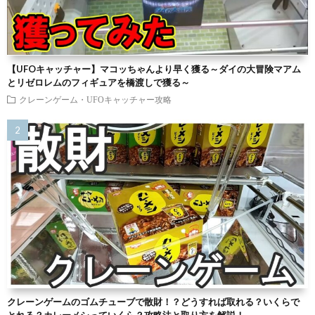
【UFOキャッチャー】マコッちゃんより早く獲る～ダイの大冒険マアム
とリゼロレムのフィギュアを橋渡しで獲る～
クレーンゲーム・UFOキャッチャー攻略
クレーンゲームのゴムチューブで散財！？どうすれば取れる？いくらで