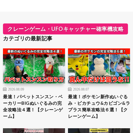
クレーンゲーム・UFOキャッチャー確率機攻略
カテゴリの最新記事
2026.08.09
2026.08.07
最速！パペットスンスン・ベ
最速！ポケモン新作ぬいぐる
ーカリーBIGぬいぐるみの完
み・ピカチュウ&カビゴン&ラ
全攻略法４選！【クレーンゲ
プラス簡単攻略法６選！【ク
ーム】
レーンゲーム】