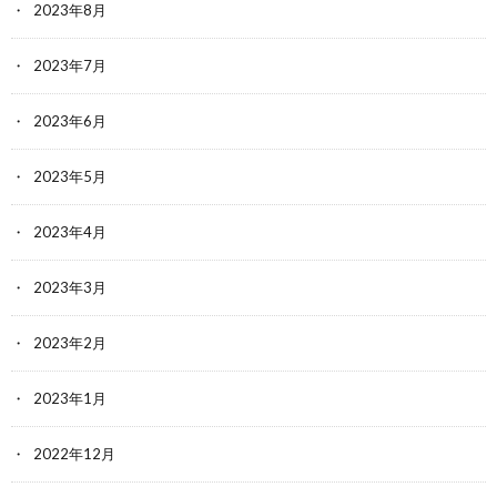
2023年8月
2023年7月
2023年6月
2023年5月
2023年4月
2023年3月
2023年2月
2023年1月
2022年12月