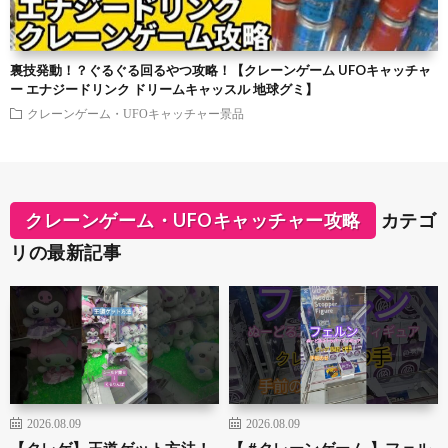
裏技発動！？ぐるぐる回るやつ攻略！【クレーンゲーム UFOキャッチャ
ー エナジードリンク ドリームキャッスル 地球グミ】
クレーンゲーム・UFOキャッチャー景品
クレーンゲーム・UFOキャッチャー攻略
カテゴ
リの最新記事
2026.08.09
2026.08.09
【クレゲ】王道ゲット方法！
【 #クレーンゲーム 】フェル