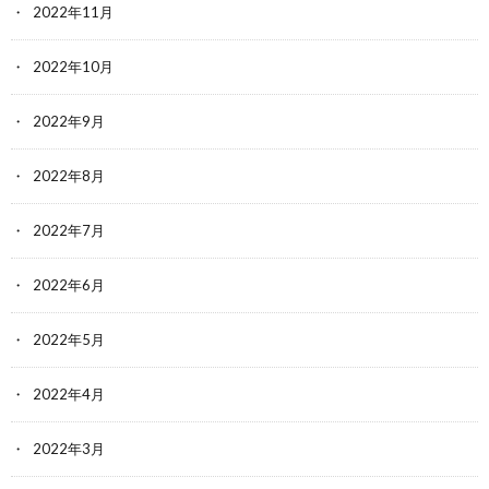
2022年11月
2022年10月
2022年9月
2022年8月
2022年7月
2022年6月
2022年5月
2022年4月
2022年3月