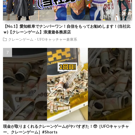
【No.1】愛知岐阜でナンバーワン！自信をもってお勧めします！(当社比
ｗ)【クレーンゲーム】浪漫遊各務原店
クレーンゲーム・UFOキャッチャー倉庫系
現金が取りまくれるクレーンゲームがヤバすぎた！🥺［UFOキャッチャ
ー、クレーンゲーム］#Shorts