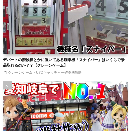
デパートの階段横とかに置いてある確率機「スナイパー」はいくらで景
品取れるのか？？【クレーンゲーム】
クレーンゲーム・UFOキャッチャー確率機攻略