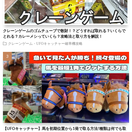
クレーンゲームのゴムチューブで散財！？どうすれば取れる？いくらで
とれる？カレーメシっていくら？攻略法と取り方を解説！
クレーンゲーム・UFOキャッチャー確率機攻略
【UFOキャッチャー】馬を初期位置から1発で取る方法!種類は何でも取