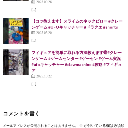
2025.09.26
[…]
【コツ教えます】スライムのネックピロー #クレー
ンゲーム #UFOキャッチャー #ドラクエ #shorts
2025.05.20
[…]
フィギュアを簡単に取れる方法教えます🤫#クレー
ンゲーム #ゲームセンター #ゲーセン #ゲーム実況
#ufoキャッチャー #clawmachine #攻略 #フィギュ
ア
2025.10.22
[…]
コメントを書く
※
が付いている欄は必須項
メールアドレスが公開されることはありません。