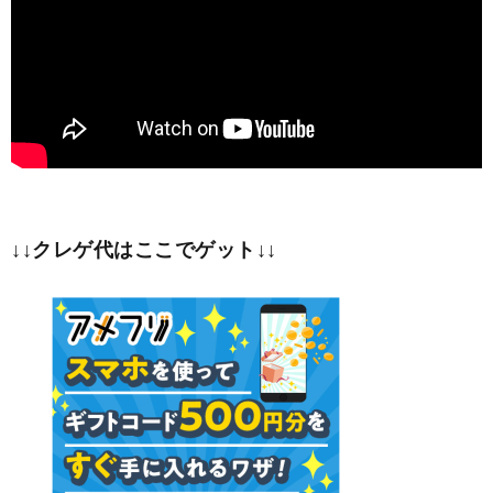
↓↓クレゲ代はここでゲット↓↓