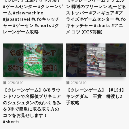
#ゲームセンター #クレーンゲ
ン 葬送のフリーレン ぬーどる
ーム #clawmachine
ストッパー #フィギュア #プ
#japantravel #ufoキャッチ
ライズ #ゲームセンター #ufo
ャー #ゲーセン #shorts #ク
キャッチャー #shorts #アニ
レーンゲーム攻略
メ コツ (CGS前橋)
2026.08.09
2026.08.09
【クレーンゲーム】8/8 ラウ
【クレーンゲーム】【#131】
ンドワンで名探偵プリキュア
キングダム 王賁 橋渡し2
のシュシュタンのぬいぐるみ
手攻略
を3手で簡単に取る取り方の
コツをお見せします！
#shorts