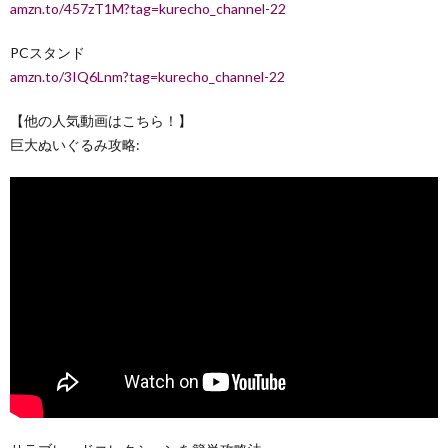
amzn.to/457zT1M?tag=kurecho_channel-22
PCスタンド
amzn.to/3IQ6Lnm?tag=kurecho_channel-22
【他の人気動画はこちら！】
巨大ぬいぐるみ攻略: