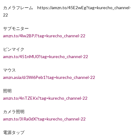
カメラフレーム https://amzn.to/45E2wEg?tag=kurecho_channel-
22
サブモニター
amzn.to/4lw2BPJ?tag=kurecho_channel-22
ピンマイク
amzn.to/451nMU0?tag=kurecho_channel-22
マウス
amzn.asia/d/3W6Peb1?tag=kurecho_channel-22
照明
amzn.to/4nTZEKx?tag=kurecho_channel-22
カメラ照明
amzn.to/3IRa0dX?tag=kurecho_channel-22
電源タップ