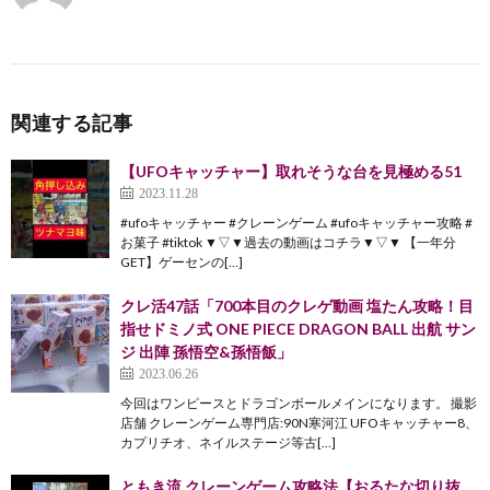
関連する記事
【UFOキャッチャー】取れそうな台を見極める51
2023.11.28
#ufoキャッチャー #クレーンゲーム #ufoキャッチャー攻略 #
お菓子 #tiktok ▼▽▼過去の動画はコチラ▼▽▼ 【一年分
GET】ゲーセンの[…]
クレ活47話「700本目のクレゲ動画 塩たん攻略！目
指せドミノ式 ONE PIECE DRAGON BALL 出航 サン
ジ 出陣 孫悟空&孫悟飯」
2023.06.26
今回はワンピースとドラゴンボールメインになります。 撮影
店舗 クレーンゲーム専門店:90N寒河江 UFOキャッチャー8、
カプリチオ、ネイルステージ等古[…]
ともき流 クレーンゲーム攻略法【おるたな切り抜