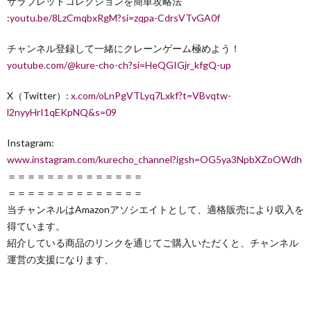
サラブレッドコレクションを簡単攻略法
:
youtu.be/8LzCmqbxRgM?si=zqpa-CdrsVTvGA0f
チャンネル登録して一緒にクレーンゲーム極めよう！
youtube.com/@kure-cho-ch?si=HeQGIGjr_kfgQ-up
X（Twitter）:
x.com/oLnPgVTLyq7Lxkf?t=VBvqtw-
l2nyyHrI1qEKpNQ&s=09
Instagram:
www.instagram.com/kurecho_channel?igsh=OG5ya3NpbXZoOWdh
＝＝＝＝＝＝＝＝＝＝＝＝＝＝
＝＝＝＝＝＝＝＝＝＝＝＝＝＝
当チャンネルはAmazonアソシエイトとして、適格販売により収入を
得ています。
紹介している商品のリンクを通じてご購入いただくと、チャンネル
運営の支援になります、