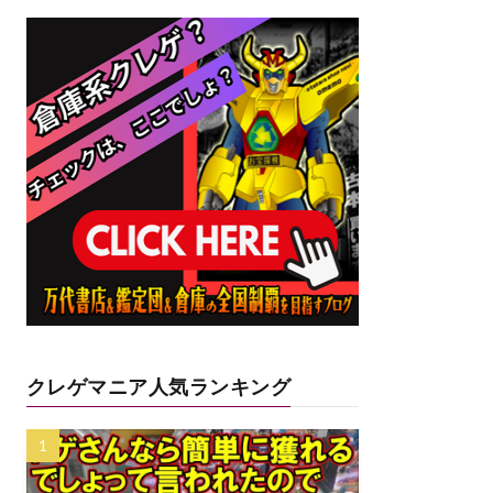
クレゲマニア人気ランキング