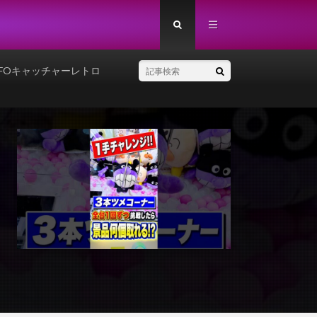
FOキャッチャーレトロ