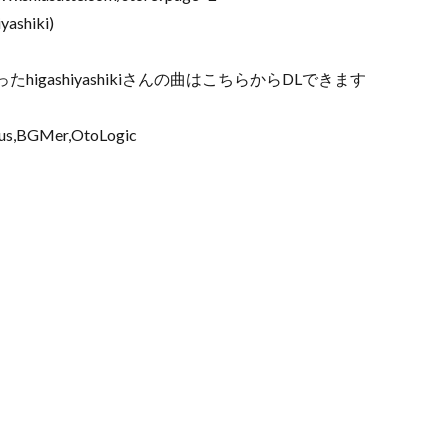
ashiki)
igashiyashikiさんの曲はこちらからDLできます
BGMer,OtoLogic