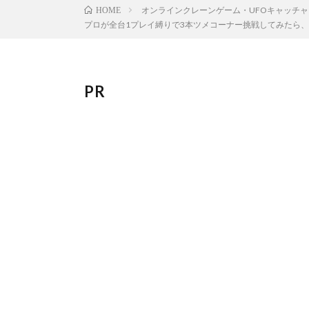
オンラインクレーンゲーム・UFOキャッチャ
HOME
プロが全台1プレイ縛りで3本ツメコーナー挑戦してみたら、、、 #sh
PR