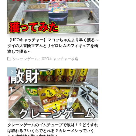
【UFOキャッチャー】マコッちゃんより早く獲る～
ダイの大冒険マアムとリゼロレムのフィギュアを橋
渡しで獲る～
クレーンゲーム・UFOキャッチャー攻略
クレーンゲームのゴムチューブで散財！？どうすれ
ば取れる？いくらでとれる？カレーメシっていく