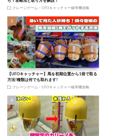
ら？攻略法と取り方を解説！
クレーンゲーム・UFOキャッチャー確率機攻略
【UFOキャッチャー】馬を初期位置から1発で取る
方法!種類は何でも取れます!
クレーンゲーム・UFOキャッチャー確率機攻略