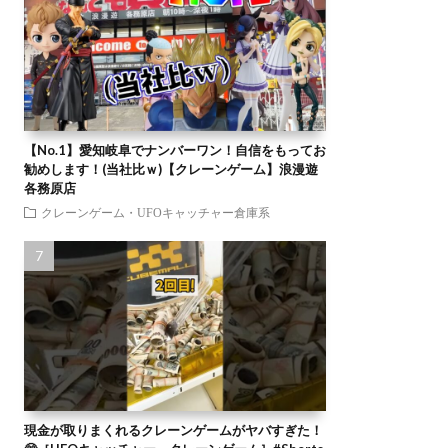
【No.1】愛知岐阜でナンバーワン！自信をもってお
勧めします！(当社比ｗ)【クレーンゲーム】浪漫遊
各務原店
クレーンゲーム・UFOキャッチャー倉庫系
現金が取りまくれるクレーンゲームがヤバすぎた！