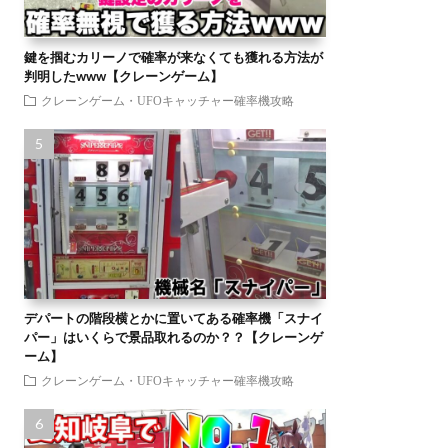
鍵を掴むカリーノで確率が来なくても獲れる方法が
判明したwww【クレーンゲーム】
クレーンゲーム・UFOキャッチャー確率機攻略
デパートの階段横とかに置いてある確率機「スナイ
パー」はいくらで景品取れるのか？？【クレーンゲ
ーム】
クレーンゲーム・UFOキャッチャー確率機攻略