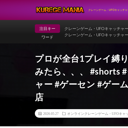
クレーンゲーム・UFOキャッチ
注目キー
クレーンゲーム・UFOキャッチャ
クレーンゲーム・UFOキャッチャ
ワード
プロが全台1プレイ縛
みたら、、、 #shorts
ャー #ゲーセン #ゲームセ
店
2026.05.27
オンラインクレーンゲーム・UFOキャ