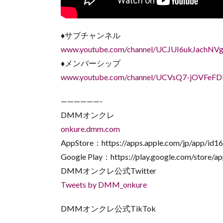
♦︎サブチャンネル
www.youtube.com/channel/UCJUI6ukJach
♦︎メンバーシップ
www.youtube.com/channel/UCVsQ7-jOVFeFD
——————-
DMMオンクレ
onkure.dmm.com
AppStore：https://apps.apple.com/jp/app/id
Google Play：https://play.google.com/store/a
DMMオンクレ公式Twitter
Tweets by DMM_onkure
DMMオンクレ公式TikTok