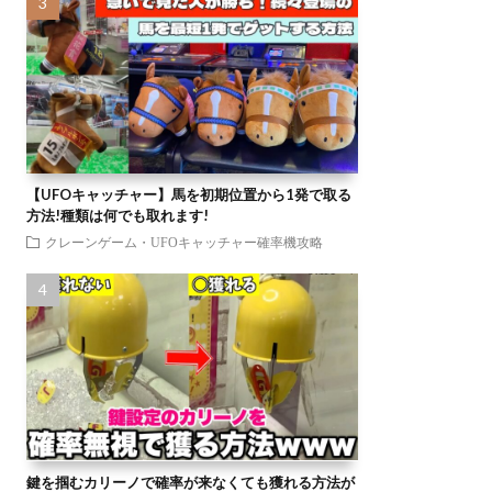
【UFOキャッチャー】馬を初期位置から1発で取る
方法!種類は何でも取れます!
クレーンゲーム・UFOキャッチャー確率機攻略
鍵を掴むカリーノで確率が来なくても獲れる方法が