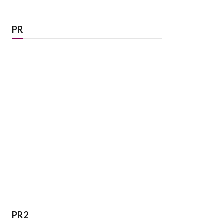
PR
PR2