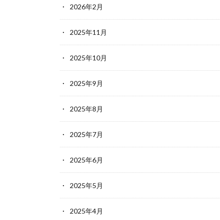
2026年2月
2025年11月
2025年10月
2025年9月
2025年8月
2025年7月
2025年6月
2025年5月
2025年4月