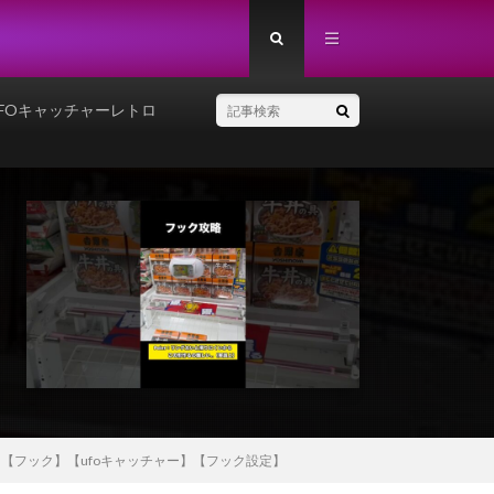
FOキャッチャーレトロ
【フック】【ufoキャッチャー】【フック設定】