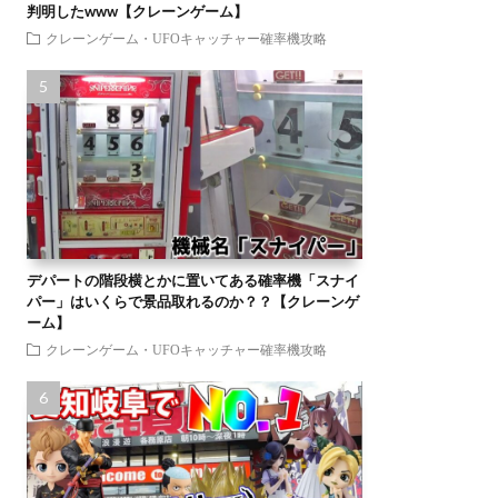
判明したwww【クレーンゲーム】
クレーンゲーム・UFOキャッチャー確率機攻略
デパートの階段横とかに置いてある確率機「スナイ
パー」はいくらで景品取れるのか？？【クレーンゲ
ーム】
クレーンゲーム・UFOキャッチャー確率機攻略