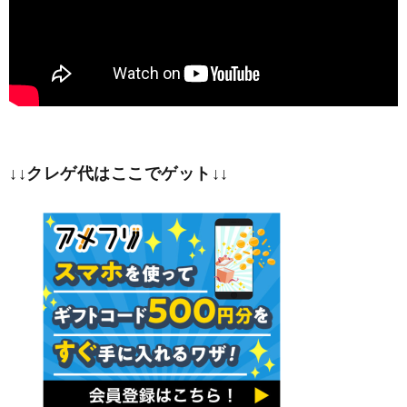
↓↓クレゲ代はここでゲット↓↓