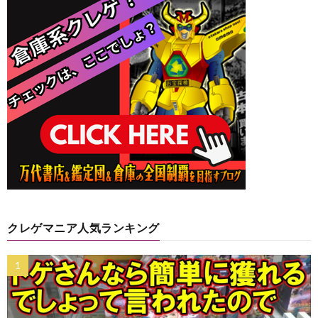
クレゲマニア人気ランキング