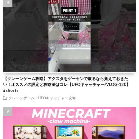
【クレーンゲーム攻略】アクスタをゲーセンで取るなら覚えておきた
い！オススメの設定と攻略法はコレ【UFOキャッチャー/VLOG-130】
#shorts
クレーンゲーム・UFOキャッチャー攻略