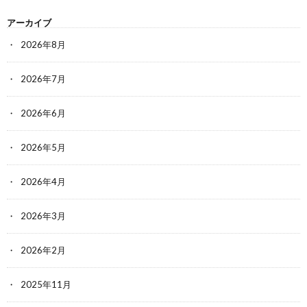
アーカイブ
2026年8月
2026年7月
2026年6月
2026年5月
2026年4月
2026年3月
2026年2月
2025年11月