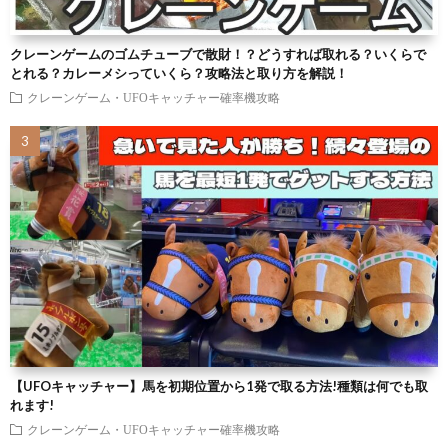
クレーンゲームのゴムチューブで散財！？どうすれば取れる？いくらで
とれる？カレーメシっていくら？攻略法と取り方を解説！
クレーンゲーム・UFOキャッチャー確率機攻略
【UFOキャッチャー】馬を初期位置から1発で取る方法!種類は何でも取
れます!
クレーンゲーム・UFOキャッチャー確率機攻略