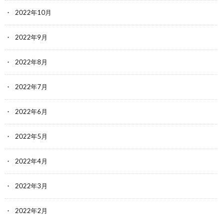
2022年10月
2022年9月
2022年8月
2022年7月
2022年6月
2022年5月
2022年4月
2022年3月
2022年2月