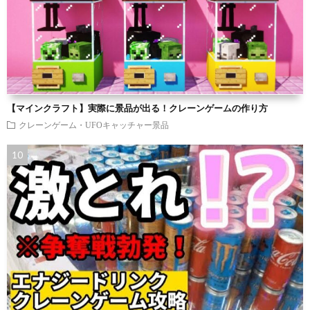
【マインクラフト】実際に景品が出る！クレーンゲームの作り方
クレーンゲーム・UFOキャッチャー景品