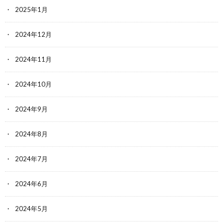
2025年1月
2024年12月
2024年11月
2024年10月
2024年9月
2024年8月
2024年7月
2024年6月
2024年5月