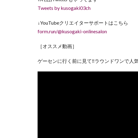
Tweets by kusogaki03ch
↓YouTubeクリエイターサポートはこちら
form.run/@kusogaki-onlinesalon
［オススメ動画］
ゲーセンに行く前に見て‼︎ラウンドワンで人