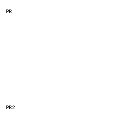
PR
PR2