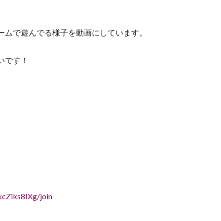
ームで遊んでる様子を動画にしています。
いです！
cZiks8IXg/join