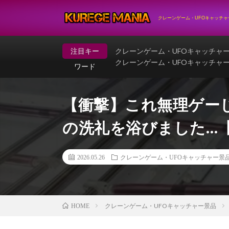
クレーンゲーム・UFOキャッチ
注目キー
クレーンゲーム・UFOキャッチャ
クレーンゲーム・UFOキャッチャ
ワード
【衝撃】これ無理ゲー
の洗礼を浴びました…
2026.05.26
クレーンゲーム・UFOキャッチャー景
クレーンゲーム・UFOキャッチャー景品
HOME