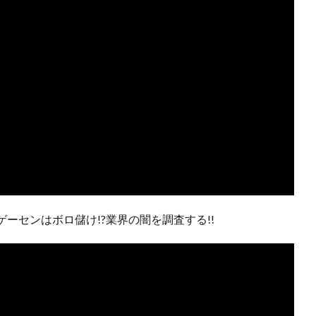
ーセンはボロ儲け!?業界の闇を調査する!!