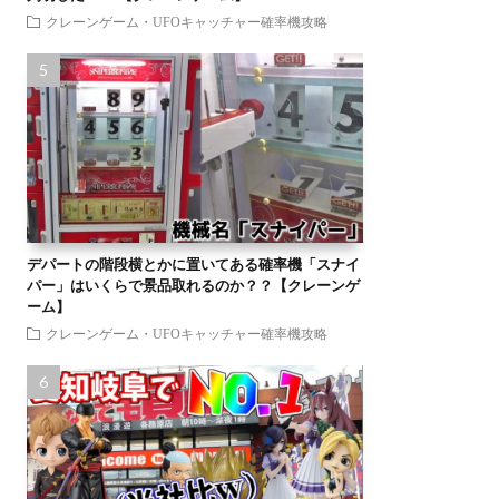
クレーンゲーム・UFOキャッチャー確率機攻略
デパートの階段横とかに置いてある確率機「スナイ
パー」はいくらで景品取れるのか？？【クレーンゲ
ーム】
クレーンゲーム・UFOキャッチャー確率機攻略