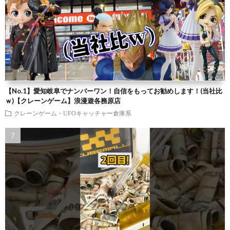
【No.1】愛知岐阜でナンバーワン！自信をもってお勧めします！(当社比
ｗ)【クレーンゲーム】浪漫遊各務原店
クレーンゲーム・UFOキャッチャー倉庫系