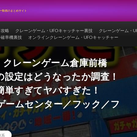
ャー動画のまとめサイト
ー攻略
クレーンゲーム・UFOキャッチャー裏技
クレーンゲーム・U
ー確率機裏技
オンラインクレーンゲーム・UFOキャッチャー
・クレーンゲーム倉庫前橋
の設定はどうなったか調査！
が簡単すぎてヤバすぎた！
／ゲームセンター／フック／フ
庫系