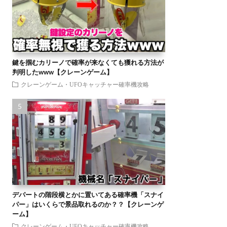
鍵を掴むカリーノで確率が来なくても獲れる方法が
判明したwww【クレーンゲーム】
クレーンゲーム・UFOキャッチャー確率機攻略
デパートの階段横とかに置いてある確率機「スナイ
パー」はいくらで景品取れるのか？？【クレーンゲ
ーム】
クレーンゲーム・UFOキャッチャー確率機攻略