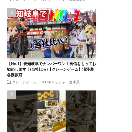
【No.1】愛知岐阜でナンバーワン！自信をもってお
勧めします！(当社比ｗ)【クレーンゲーム】浪漫遊
各務原店
クレーンゲーム・UFOキャッチャー倉庫系