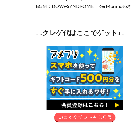
BGM：DOVA-SYNDROME Kei Morimoto
↓↓クレゲ代はここでゲット↓↓