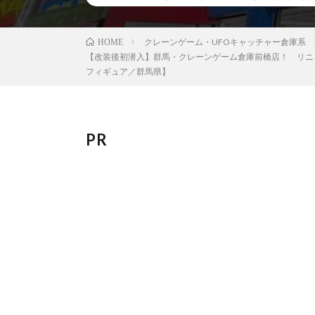
クレーンゲーム・UFOキャッチャー倉庫系
HOME
【改装後初潜入】群馬・クレーンゲーム倉庫前橋店！ リニ
フィギュア／群馬県】
PR