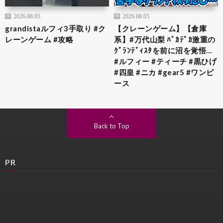
2026.08.05
2026.08.05
grandistaルフィ3手取り #ク
【クレーンゲーム】【倉庫
レーンゲーム #攻略
系】#万代山梨 ﾊﾞｶﾃﾞｶ激重の
ｸﾞﾗﾝﾃﾞｨｽﾀを前に沼を覚悟…
#ルフィー #ティーチ #黒ひげ
#四皇 #ニカ #gear5 #ワンピ
ース
Back to Top
PR