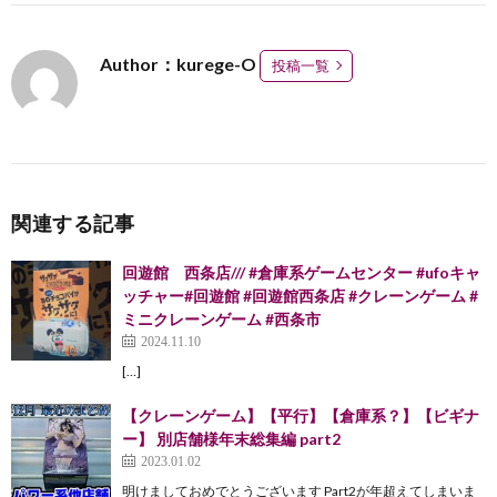
Author：kurege-O
投稿一覧
関連する記事
回遊館 西条店/// #倉庫系ゲームセンター #ufoキャ
ッチャー#回遊館 #回遊館西条店 #クレーンゲーム #
ミニクレーンゲーム #西条市
2024.11.10
[…]
【クレーンゲーム】【平行】【倉庫系？】【ビギナ
ー】 別店舗様年末総集編 part2
2023.01.02
明けましておめでとうございます Part2が年超えてしまいま