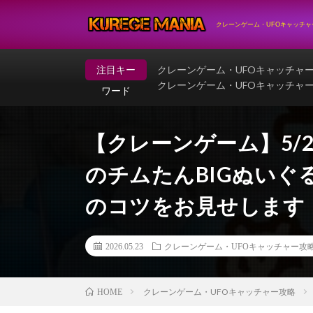
クレーンゲーム・UFOキャッチ
注目キー
クレーンゲーム・UFOキャッチャ
クレーンゲーム・UFOキャッチャ
ワード
【クレーンゲーム】5/
のチムたんBIGぬいぐ
のコツをお見せします！ #
2026.05.23
クレーンゲーム・UFOキャッチャー攻
クレーンゲーム・UFOキャッチャー攻略
HOME