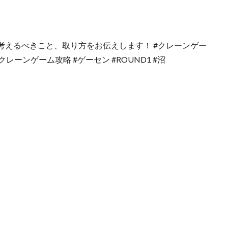
考えるべきこと、取り方をお伝えします！ #クレーンゲー
 #クレーンゲーム攻略 #ゲーセン #ROUND1 #沼