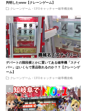
判明したwww【クレーンゲーム】
クレーンゲーム・UFOキャッチャー確率機攻略
デパートの階段横とかに置いてある確率機「スナイ
パー」はいくらで景品取れるのか？？【クレーンゲ
ーム】
クレーンゲーム・UFOキャッチャー確率機攻略