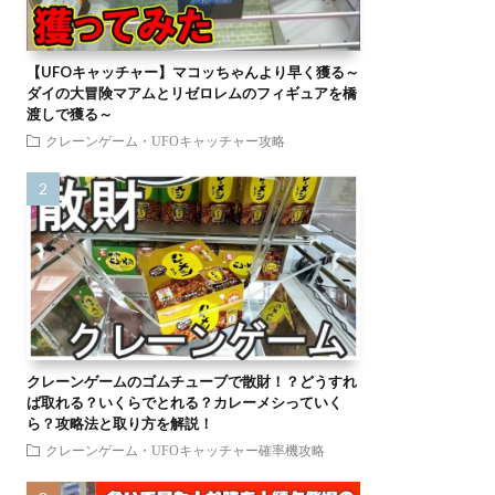
【UFOキャッチャー】マコッちゃんより早く獲る～
ダイの大冒険マアムとリゼロレムのフィギュアを橋
渡しで獲る～
クレーンゲーム・UFOキャッチャー攻略
クレーンゲームのゴムチューブで散財！？どうすれ
ば取れる？いくらでとれる？カレーメシっていく
ら？攻略法と取り方を解説！
クレーンゲーム・UFOキャッチャー確率機攻略