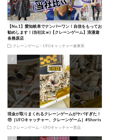
【No.1】愛知岐阜でナンバーワン！自信をもってお
勧めします！(当社比ｗ)【クレーンゲーム】浪漫遊
各務原店
クレーンゲーム・UFOキャッチャー倉庫系
現金が取りまくれるクレーンゲームがヤバすぎた！
🥺［UFOキャッチャー、クレーンゲーム］#Shorts
クレーンゲーム・UFOキャッチャー景品