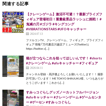
関連する記事
【クレーンゲーム】激沼不可避！？最新プライズフ
ィギュア登場初日！重量級景品ラッシュに挑戦！ #
鬼滅の刃 #ゴジラ #キングコング
#VIBRATIONSTARS #UFOキャッチャー
2024.07.13
ファルコンTV、クレーンゲーム、フィギュア、プライズフィ
ギュア 情報 ｢万代書店川越店アミューズ(Twitter)｣
https://twitter.c[…]
箱が立つならこれを狙ってほしいんです！ #shorts
#クレーンゲーム #ufoキャッチャー #フィギュア
2026.04.11
チャンネル登録・高評価よろしくお願いいたします！！ 撮影
許可頂いています！ ME TOKYO SHINJUKU様、いつもありが
とうございます！これから[…]
すみっコぐらしグッズノーカットフルバージョン
#ufoキャッチャー #クレーンゲーム #ゲームセンタ
ー #ゲーセン #すみっコぐらし