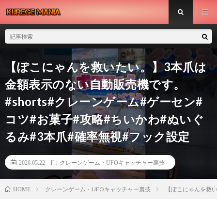
【ぽこにゃんを救いたい。】3本爪は
金額表示のない自動販売機です。
#shorts#クレーンゲーム#ゲーセン#
コツ#お菓子#攻略#ちいかわ#ぬいぐ
るみ#3本爪#確率無視#フック設定
2026.05.22
クレーンゲーム・UFOキャッチャー裏技
クレーンゲーム・UFOキャッチャー裏技
【ぽこにゃんを救い
HOME