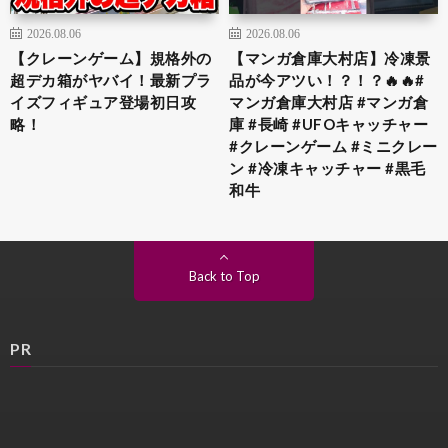
2026.08.06
2026.08.06
【クレーンゲーム】規格外の
【マンガ倉庫大村店】冷凍景
超デカ箱がヤバイ！最新プラ
品が今アツい！？！？🔥🔥#
イズフィギュア登場初日攻
マンガ倉庫大村店 #マンガ倉
略！
庫 #長崎 #UFOキャッチャー
#クレーンゲーム #ミニクレー
ン #冷凍キャッチャー #黒毛
和牛
Back to Top
PR