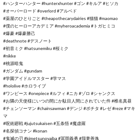
#ハンターハンター #hunterxhunter #ゴン #キルア #ヒソカ
#オーバーロード #overlord #アルベド
#薬屋のひとりごと #theapothecarydairies #猫猫 #maomao
#僕のヒーローアカデミア #myheroacademia #トガヒミコ
#爆豪 #爆豪勝己
#deathnote #デスノート
#初音ミク #hatsunemiku #桜ミク
#nikke
#桃源暗鬼
#ガンダム #gundam
#学園アイドルマスター #学マス
#hololive #ホロライブ
#ワンピース #onepiece #ルフィ #ニカ #ゾロ #シャンクス
#お隣の天使様にいつの間にか駄目人間にされていた件 #椎名真昼
#チェンソーマン #chainsawman #デンジ #ポチタ #レゼ #reze #マキ
マ
#呪術廻戦 #jujutsukaisen #五条悟 #魔虚羅
#名探偵コナン #konan
#鬼滅の刃 #kimetsunoyaiba #冨岡義勇 #我妻善逸