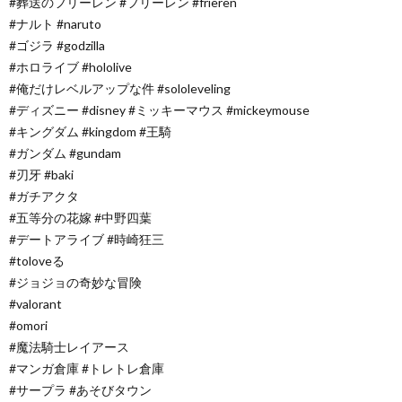
#葬送のフリーレン #フリーレン #frieren
#ナルト #naruto
#ゴジラ #godzilla
#ホロライブ #hololive
#俺だけレベルアップな件 #sololeveling
#ディズニー #disney #ミッキーマウス #mickeymouse
#キングダム #kingdom #王騎
#ガンダム #gundam
#刃牙 #baki
#ガチアクタ
#五等分の花嫁 #中野四葉
#デートアライブ #時崎狂三
#toloveる
#ジョジョの奇妙な冒険
#valorant
#omori
#魔法騎士レイアース
#マンガ倉庫 #トレトレ倉庫
#サープラ #あそびタウン