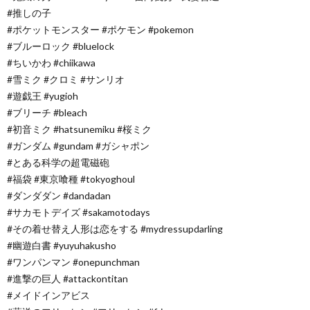
#推しの子
#ポケットモンスター #ポケモン #pokemon
#ブルーロック #bluelock
#ちいかわ #chiikawa
#雪ミク #クロミ #サンリオ
#遊戯王 #yugioh
#ブリーチ #bleach
#初音ミク #hatsunemiku #桜ミク
#ガンダム #gundam #ガシャポン
#とある科学の超電磁砲
#福袋 #東京喰種 #tokyoghoul
#ダンダダン #dandadan
#サカモトデイズ #sakamotodays
#その着せ替え人形は恋をする #mydressupdarling
#幽遊白書 #yuyuhakusho
#ワンパンマン #onepunchman
#進撃の巨人 #attackontitan
#メイドインアビス