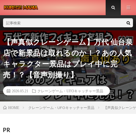
【声真似クレーンゲーム】万代 仙台泉
店で新景品は取れるのか！？あの人気
キャラクター景品はプレイ中に完
売！？【音声別撮り】
2026.05.21
クレーンゲーム・UFOキャッチャー景品
クレーンゲーム・UFOキャッチャー景品
【声真似クレーンゲ
HOME
PR