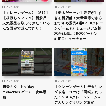
2026.08.07
2026.08.07
【クレーンゲーム】【#13】
​【栃木ゲーセン】設定が甘す
【橋渡し＆フック】新景品・
ぎる新店舗！大量獲得できる
人気景品を取ってきた！いろ
おすすめ景品4選​#PR #クレー
んな設定で遊んできた！
ンゲーム #アミュージアム栃
木合戦場店 #栃木ゲーセン
#UFOキャッチャー
2026.08.07
2026.08.07
初音ミク Holiday
【クレーンゲーム】デカリン
Memories ゲーム 攻略動
グ攻略！コツは「回転」だっ
画！
た！？🔥 #クレーンゲーム #
デカリング #リング設定