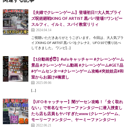
【夫婦でクレーンゲーム】登場初日!!大人気プライ
ズ呪術廻戦KING OF ARTIST 黒パパ登場!!ワンピー
スルフィ、イルミ、スパイ教室リリィ
2024.04.14
ご視聴いただきありがとうございます。 今回は、大人気プラ
イズKING OF ARTIST 黒パパをクレナ2、UFO10で獲り比べ
してきました。 ワンピ[…]
【1分動画☝️😇】#ufoキャッチャー #クレーンゲーム
景品 #クレーンゲーム動画 #クレーンゲーム#GET品
#ゲームセンター#クレーンゲーム攻略#夾娃娃店#和
室からお届け#橋渡し
2025.09.06
[…]
【UFOキャッチャー】闇ゲーセン攻略！「全く取れ
ない」で有名なモーリーファンタジーに潜入捜査し
たら店も店員もヤバすぎたwww (クレーンゲーム、
モーリーファンタジー、ヤーミーファンタジー)
2022.06.21