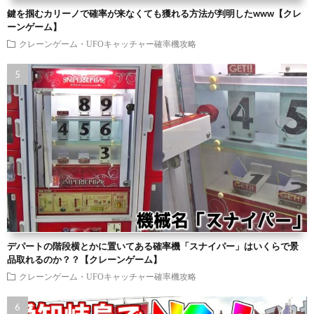
鍵を掴むカリーノで確率が来なくても獲れる方法が判明したwww【クレ
ーンゲーム】
クレーンゲーム・UFOキャッチャー確率機攻略
デパートの階段横とかに置いてある確率機「スナイパー」はいくらで景
品取れるのか？？【クレーンゲーム】
クレーンゲーム・UFOキャッチャー確率機攻略