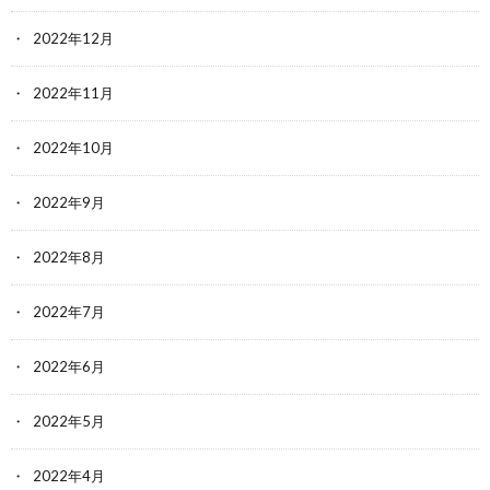
2022年12月
2022年11月
2022年10月
2022年9月
2022年8月
2022年7月
2022年6月
2022年5月
2022年4月