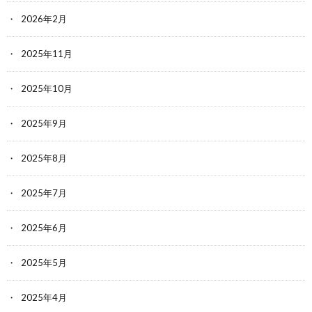
2026年2月
2025年11月
2025年10月
2025年9月
2025年8月
2025年7月
2025年6月
2025年5月
2025年4月