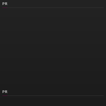
PR
PR