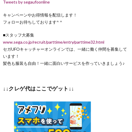
Tweets by segaufoonline
キャンペーンやお得情報を配信します！
フォローお待ちしております^ ^
■スタッフ大募集
www.sega.co.jp/recruit/parttime/entry/parttime32.html
セガUFOキャッチャーオンラインでは、一緒に働く仲間を募集して
います！
髪色も服装も自由！一緒に面白いサービスを作っていきましょう♪
↓↓クレゲ代はここでゲット↓↓