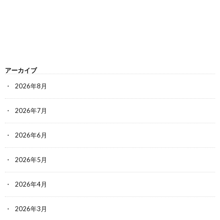
アーカイブ
2026年8月
2026年7月
2026年6月
2026年5月
2026年4月
2026年3月