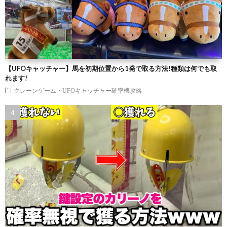
【UFOキャッチャー】馬を初期位置から1発で取る方法!種類は何でも取
れます!
クレーンゲーム・UFOキャッチャー確率機攻略