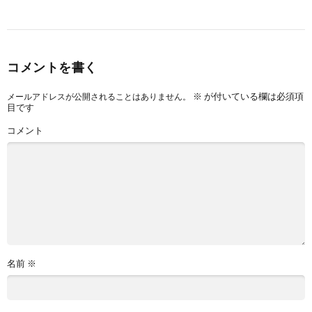
コメントを書く
※
が付いている欄は必須項
メールアドレスが公開されることはありません。
目です
コメント
名前
※