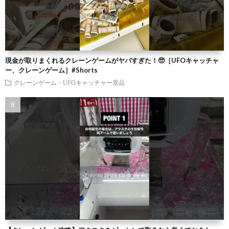
現金が取りまくれるクレーンゲームがヤバすぎた！🥺［UFOキャッチャ
ー、クレーンゲーム］#Shorts
クレーンゲーム・UFOキャッチャー景品