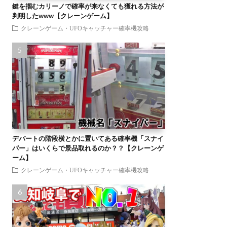
鍵を掴むカリーノで確率が来なくても獲れる方法が
判明したwww【クレーンゲーム】
クレーンゲーム・UFOキャッチャー確率機攻略
デパートの階段横とかに置いてある確率機「スナイ
パー」はいくらで景品取れるのか？？【クレーンゲ
ーム】
クレーンゲーム・UFOキャッチャー確率機攻略