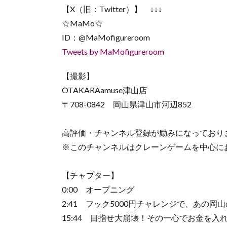
【X（旧：Twitter）】 ↓↓↓
☆MaMo☆
ID：@MaMofigureroom
Tweets by MaMofigureroom
【撮影】
OTAKARAamuse津山店
〒708-0842 岡山県津山市河辺852
高評価・チャンネル登録が励みになっており
※このチャンネルはクレーンゲームを中心に
【チャプター】
0:00 オープニング
2:41 フック5000円チャレンジで、あの岡
15:44 目指せ大崩壊！その一心でお金を入れ