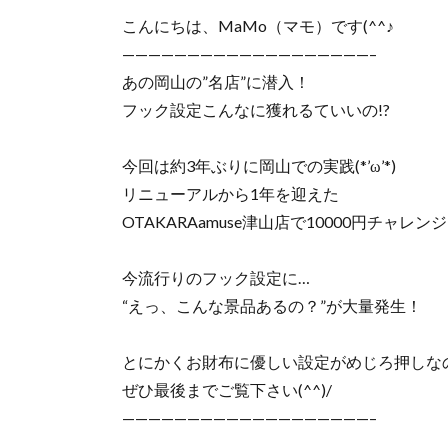
こんにちは、MaMo（マモ）です(^^♪
———————————————————–
あの岡山の”名店”に潜入！
フック設定こんなに獲れるていいの!?
今回は約3年ぶりに岡山での実践(*’ω’*)
リニューアルから1年を迎えた
OTAKARAamuse津山店で10000円チャレン
今流行りのフック設定に…
“えっ、こんな景品あるの？”が大量発生！
とにかくお財布に優しい設定がめじろ押しな
ぜひ最後までご覧下さい(^^)/
———————————————————–