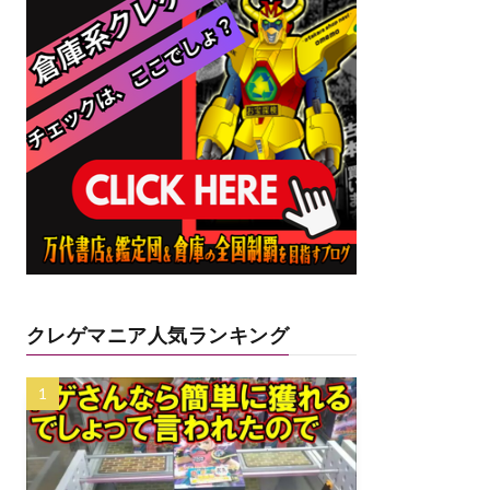
クレゲマニア人気ランキング