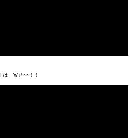
トは、寄せ○○！！