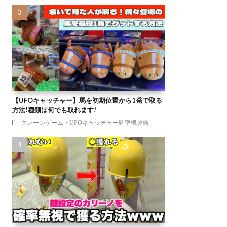
【UFOキャッチャー】馬を初期位置から1発で取る
方法!種類は何でも取れます!
クレーンゲーム・UFOキャッチャー確率機攻略