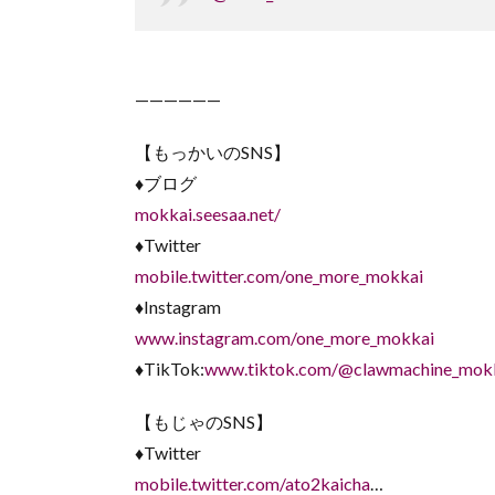
——————
【もっかいのSNS】
♦︎ブログ
mokkai.seesaa.net/
♦︎Twitter
mobile.twitter.com/one_more_mokkai
♦︎Instagram
www.instagram.com/one_more_mokkai
♦︎TikTok:
www.tiktok.com/@clawmachine_mok
【もじゃのSNS】
♦︎Twitter
mobile.twitter.com/ato2kaicha
…