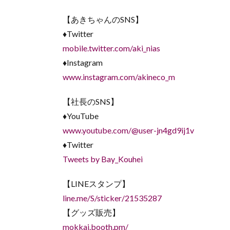
【あきちゃんのSNS】
♦︎Twitter
mobile.twitter.com/aki_nias
♦︎Instagram
www.instagram.com/akineco_m
【社長のSNS】
♦︎YouTube
www.youtube.com/@user-jn4gd9ij1v
♦︎Twitter
Tweets by Bay_Kouhei
【LINEスタンプ】
line.me/S/sticker/21535287
【グッズ販売】
mokkai.booth.pm/