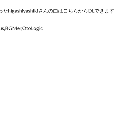
igashiyashikiさんの曲はこちらからDLできます
BGMer,OtoLogic