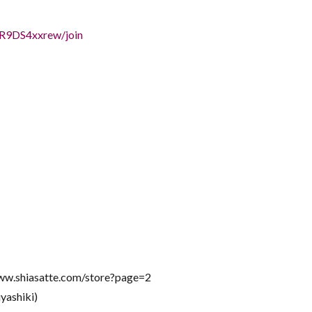
R9DS4xxrew/join
iasatte.com/store?page=2
ashiki)