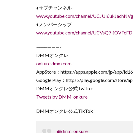
♦︎サブチャンネル
www.youtube.com/channel/UCJUI6ukJach
♦︎メンバーシップ
www.youtube.com/channel/UCVsQ7-jOVFeFD
——————-
DMMオンクレ
onkure.dmm.com
AppStore：https://apps.apple.com/jp/app/id
Google Play：https://play.google.com/store/a
DMMオンクレ公式Twitter
Tweets by DMM_onkure
DMMオンクレ公式TikTok
@dmm_onkure