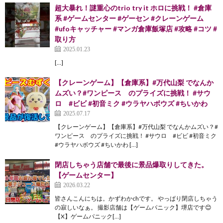
超大暴れ！謎重心のtrio try it ホロに挑戦！ #倉庫
系 #ゲームセンター #ゲーセン #クレーンゲーム
#ufoキャッチャー #マンガ倉庫飯塚店 #攻略 #コツ #
取り方
2025.01.23
[…]
【クレーンゲーム】【倉庫系】#万代山梨 でなんか
ムズい？#ワンピース のプライズに挑戦！ #サウ
ロ #ビビ #初音ミク #ウラヤハボウズ #ちいかわ
2025.07.17
【クレーンゲーム】【倉庫系】#万代山梨 でなんかムズい？#
ワンピース のプライズに挑戦！ #サウロ #ビビ #初音ミク
#ウラヤハボウズ #ちいかわ […]
閉店しちゃう店舗で最後に景品爆取りしてきた。
【ゲームセンター】
2026.03.22
皆さんこんにちは。かずわかchです。 やっぱり閉店しちゃう
の寂しいなぁ。 撮影店舗は【ゲームパニック】堺店です😊
【X】ゲームパニック[…]