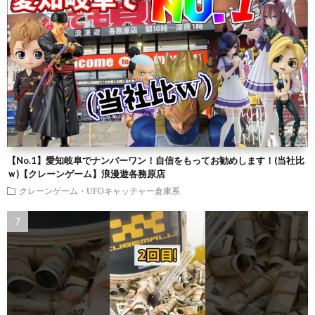
【No.1】愛知岐阜でナンバーワン！自信をもってお勧めします！(当社比
ｗ)【クレーンゲーム】浪漫遊各務原店
クレーンゲーム・UFOキャッチャー倉庫系