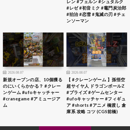
レン #フェルン #シュタルク
#レゼ #初音ミク #竈門炭治郎
#狛治 #恋雪 #鬼滅の刃 #チェ
ンソーマン
2026.08.07
2026.08.07
新規オープンの店、10個獲る
【 #クレーンゲーム 】孫悟空
のにいくらかかる？ #クレー
超サイヤ人 ドラゴンボールZ
ンゲーム #ufoキャッチャー
#プライズ #ゲームセンター
#cranegame #アミュージア
#ufoキャッチャー #フィギュ
ム
ア #shorts #アニメ 橋渡し 倉
庫系 攻略 コツ (CGS前橋)