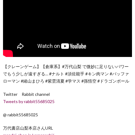
【クレーンゲーム】【倉庫系】#万代山梨 で微妙に足りないパワー
でもう少しが遠すぎる… #ナルト #須佐能乎 #キン肉マン #バッファ
ローマン #緒山まひろ #紫雲清夏 #学マス #孫悟空 #ドラゴンボール
Twitter Rabbit channel
Tweets by rabbit55685025
@ rabbit55685025
万代書店山梨本店さんURL