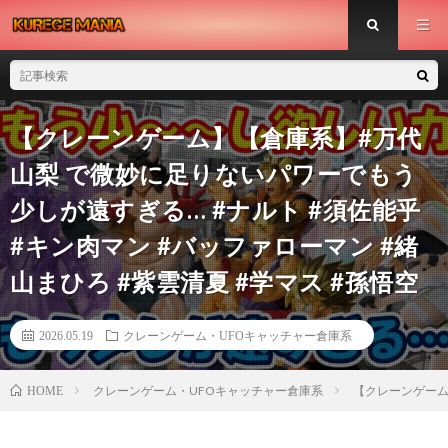
【クレーンゲーム】【倉庫系】#万代
山梨 で微妙に足りないパワーでもう
少しが遠すぎる… #ナルト #須佐能乎
#キン肉マン #バッファローマン #緒
山まひろ #紫雲清夏 #学マス #孫悟空
2026.05.19
クレーンゲーム・UFOキャッチャー倉庫系
クレーンゲーム・UFOキャッチャー倉庫系
【クレーンゲーム】
HOME