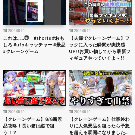
2026.08.10
2026.08.10
これは……😇 #shorts #おも
【夫婦でクレーンゲーム】フ
しろ #ufoキャッチャー #景品
ックに入った瞬間が爽快感
#クレーンゲーム
UP!!お買い物してから最新フ
ィギュアやっていくよ～!!
2026.08.10
2026.08.10
【クレーンゲーム】8/8新景
【クレーンゲーム】仕事終わ
品攻略！長い箱は縦で狙
りに人気景品を狙ったら予想
う！？
を超える展開になりました…