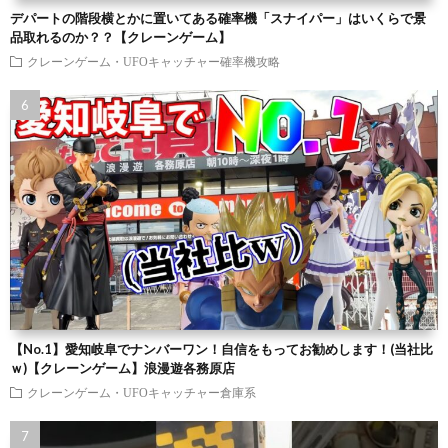
デパートの階段横とかに置いてある確率機「スナイパー」はいくらで景
品取れるのか？？【クレーンゲーム】
クレーンゲーム・UFOキャッチャー確率機攻略
【No.1】愛知岐阜でナンバーワン！自信をもってお勧めします！(当社比
ｗ)【クレーンゲーム】浪漫遊各務原店
クレーンゲーム・UFOキャッチャー倉庫系