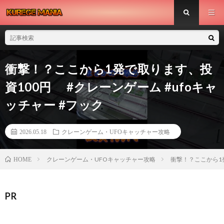
衝撃！？ここから1発で取ります、投
資100円 #クレーンゲーム #ufoキャ
ッチャー #フック
2026.05.18
クレーンゲーム・UFOキャッチャー攻略
クレーンゲーム・UFOキャッチャー攻略
衝撃！？ここから1発
HOME
PR