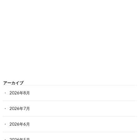
アーカイブ
2026年8月
2026年7月
2026年6月
2026年5月