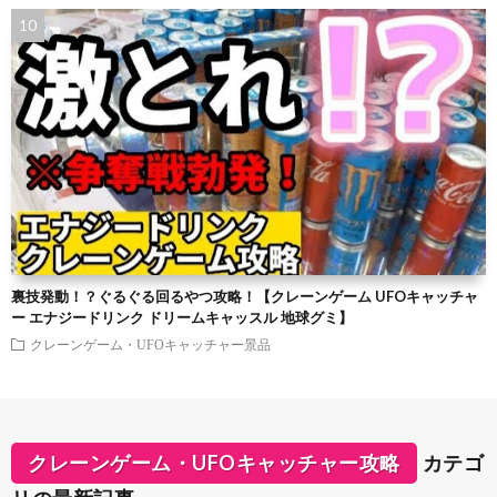
裏技発動！？ぐるぐる回るやつ攻略！【クレーンゲーム UFOキャッチャ
ー エナジードリンク ドリームキャッスル 地球グミ】
クレーンゲーム・UFOキャッチャー景品
クレーンゲーム・UFOキャッチャー攻略
カテゴ