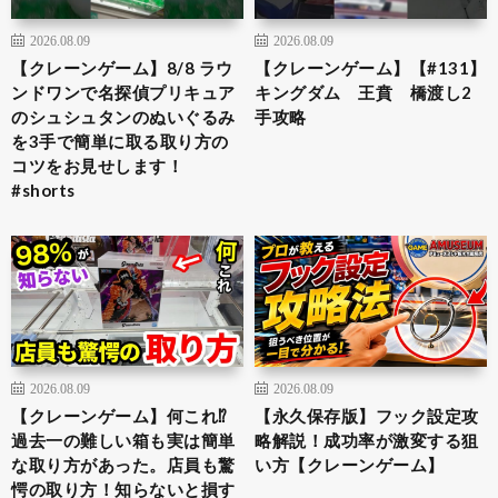
2026.08.09
2026.08.09
【クレーンゲーム】8/8 ラウ
【クレーンゲーム】【#131】
ンドワンで名探偵プリキュア
キングダム 王賁 橋渡し2
のシュシュタンのぬいぐるみ
手攻略
を3手で簡単に取る取り方の
コツをお見せします！
#shorts
2026.08.09
2026.08.09
【クレーンゲーム】何これ⁉︎
【永久保存版】フック設定攻
過去一の難しい箱も実は簡単
略解説！成功率が激変する狙
な取り方があった。店員も驚
い方【クレーンゲーム】
愕の取り方！知らないと損す