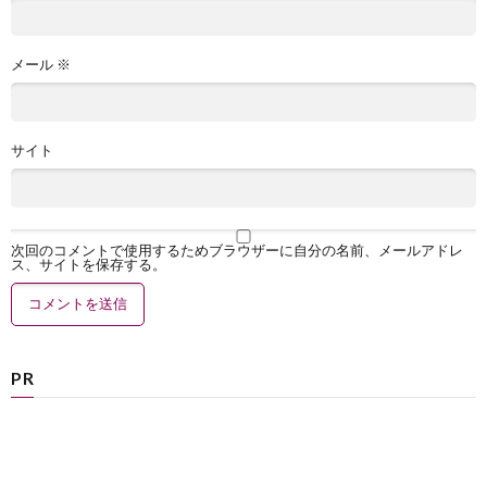
メール
※
サイト
次回のコメントで使用するためブラウザーに自分の名前、メールアドレ
ス、サイトを保存する。
PR