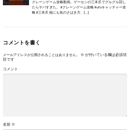
クレーンゲーム攻略動画。ゲーセンの三本爪でグルグル回し
たらヤバすぎた。 #クレーンゲーム攻略 #ufoキャッチャー攻
略 #三本爪 他にも魚のさばき方、[…]
コメントを書く
※
が付いている欄は必須項
メールアドレスが公開されることはありません。
目です
コメント
名前
※