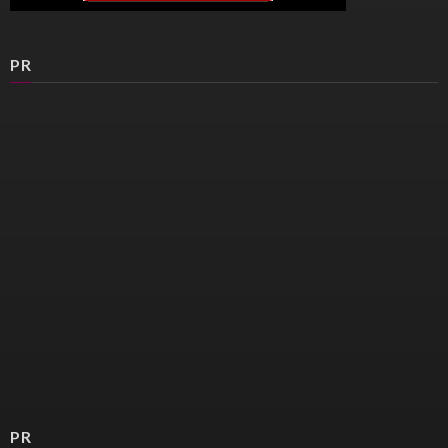
PR
PR