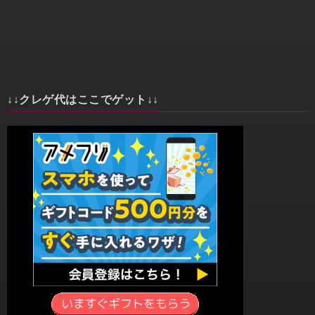
↓↓クレゲ代はここでゲット↓↓