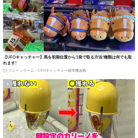
【UFOキャッチャー】馬を初期位置から1発で取る方法!種類は何でも取
れます!
クレーンゲーム・UFOキャッチャー確率機攻略