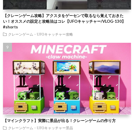
【クレーンゲーム攻略】アクスタをゲーセンで取るなら覚えておきた
い！オススメの設定と攻略法はコレ【UFOキャッチャー/VLOG-130】
#shorts
クレーンゲーム・UFOキャッチャー攻略
【マインクラフト】実際に景品が出る！クレーンゲームの作り方
クレーンゲーム・UFOキャッチャー景品