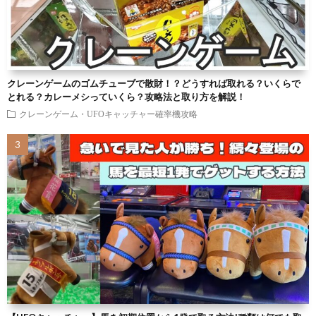
クレーンゲームのゴムチューブで散財！？どうすれば取れる？いくらで
とれる？カレーメシっていくら？攻略法と取り方を解説！
クレーンゲーム・UFOキャッチャー確率機攻略