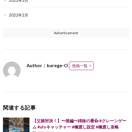
2022年3月
2022年2月
Advertisement
Author：kurege-O
投稿一覧
関連する記事
【父娘対決！】〜後編〜姉妹の番👍 #クレーンゲー
ム #ufoキャッチャー #橋渡し設定 #橋渡し攻略