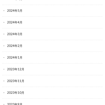
2024年5月
2024年4月
2024年3月
2024年2月
2024年1月
2023年12月
2023年11月
2023年10月
2023年9月