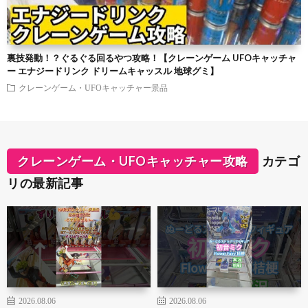
裏技発動！？ぐるぐる回るやつ攻略！【クレーンゲーム UFOキャッチャ
ー エナジードリンク ドリームキャッスル 地球グミ】
クレーンゲーム・UFOキャッチャー景品
クレーンゲーム・UFOキャッチャー攻略
カテゴ
リの最新記事
2026.08.06
2026.08.06