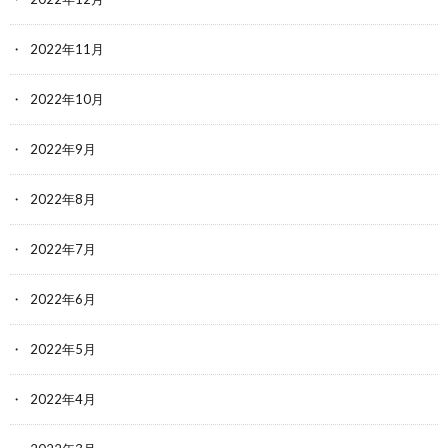
2022年11月
2022年10月
2022年9月
2022年8月
2022年7月
2022年6月
2022年5月
2022年4月