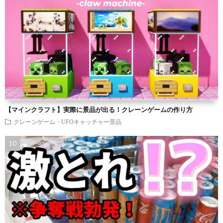
【マインクラフト】実際に景品が出る！クレーンゲームの作り方
クレーンゲーム・UFOキャッチャー景品