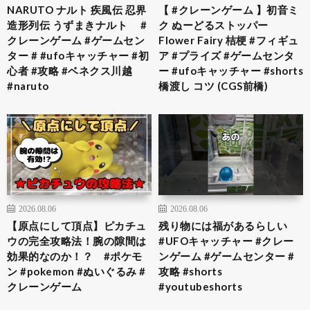
NARUTO ナルト 疾風伝 忍界
【 #クレーンゲーム 】初音ミ
造形列伝 うずまきナルト #
ク ぬーどるストッパー
クレーンゲーム #ゲームセン
Flower Fairy 桔梗 #フィギュ
ター # #ufoキャッチャー #初
ア #プライズ #ゲームセンタ
心者 #攻略 #ベネクス川越
ー #ufoキャッチャー #shorts
#naruto
橋渡し コツ (CGS前橋)
2026.08.06
2026.08.06
【原点にして頂点】ピカチュ
残り物には福があるらしい
ウの完全攻略法！腕の隙間は
#UFOキャッチャー #クレー
効果的なのか！？ #ポケモ
ンゲーム #ゲームセンター #
ン #pokemon #ぬいぐるみ #
攻略 #shorts
クレーンゲーム
#youtubeshorts