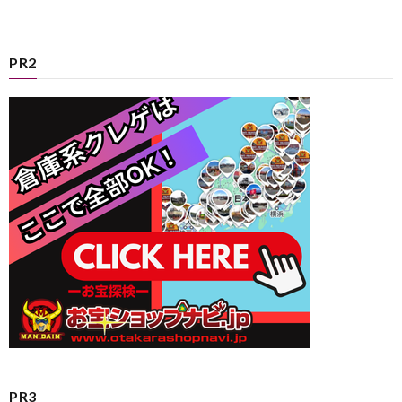
PR2
PR3