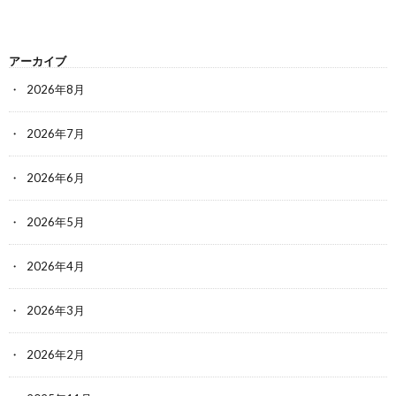
アーカイブ
2026年8月
2026年7月
2026年6月
2026年5月
2026年4月
2026年3月
2026年2月