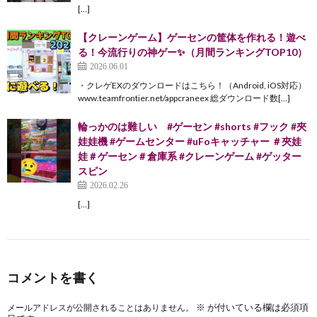
[…]
【クレーンゲーム】ゲーセンの筐体を作れる！遊べ
る！今流行りの神ゲー✨️（月間ランキングTOP10）
2026.06.01
・クレゲEXのダウンロードはこちら！（Android, iOS対応）
www.teamfrontier.net/appcraneex 総ダウンロード数[…]
輪っかのは難しい #ゲーセン #shorts #フック #夾
娃娃機 #ゲームセンター #uFoキャッチャー ＃夾娃
娃＃ゲーセン＃倉庫系 #クレーンゲーム #ゲッター
スピン
2026.02.26
[…]
コメントを書く
※
が付いている欄は必須項
メールアドレスが公開されることはありません。