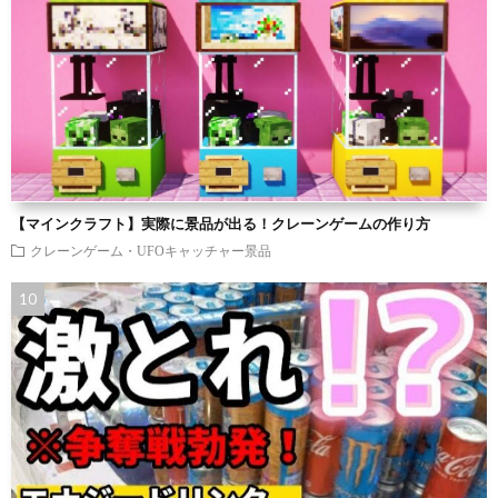
【マインクラフト】実際に景品が出る！クレーンゲームの作り方
クレーンゲーム・UFOキャッチャー景品