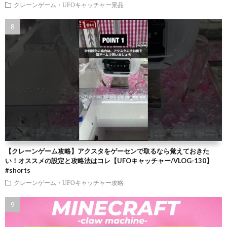
クレーンゲーム・UFOキャッチャー景品
【クレーンゲーム攻略】アクスタをゲーセンで取るなら覚えておきた
い！オススメの設定と攻略法はコレ【UFOキャッチャー/VLOG-130】
#shorts
クレーンゲーム・UFOキャッチャー攻略