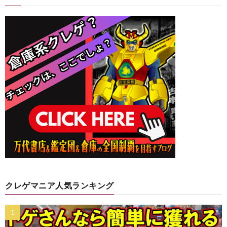
クレゲマニア人気ランキング