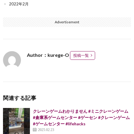
2022年2月
Advertisement
Author：kurege-O
投稿一覧
関連する記事
クレーンゲームわかりません #ミニクレーンゲーム
#倉庫系ゲームセンター #ゲーセン #クレーンゲーム
#ゲームセンター #lifehacks
2025.02.23