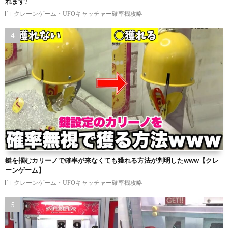
れます!
クレーンゲーム・UFOキャッチャー確率機攻略
鍵を掴むカリーノで確率が来なくても獲れる方法が判明したwww【クレ
ーンゲーム】
クレーンゲーム・UFOキャッチャー確率機攻略