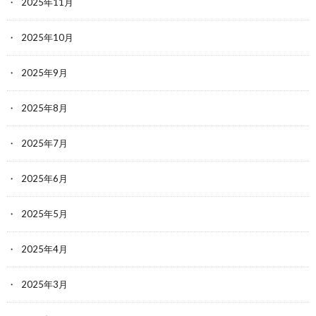
2025年11月
2025年10月
2025年9月
2025年8月
2025年7月
2025年6月
2025年5月
2025年4月
2025年3月