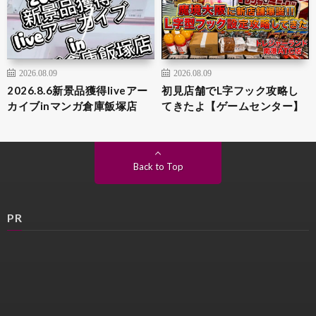
2026.08.09
2026.08.09
2026.8.6新景品獲得liveアー
初見店舗でL字フック攻略し
カイブinマンガ倉庫飯塚店
てきたよ【ゲームセンター】
Back to Top
PR