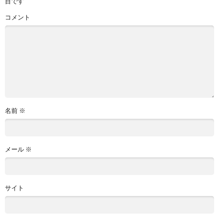
目です
コメント
名前
※
メール
※
サイト