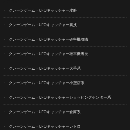
カテゴリー
クレーンゲーム・UFOキャッチャー攻略
クレーンゲーム・UFOキャッチャー裏技
クレーンゲーム・UFOキャッチャー確率機攻略
クレーンゲーム・UFOキャッチャー確率機裏技
クレーンゲーム・UFOキャッチャー大手系
クレーンゲーム・UFOキャッチャー小型店系
クレーンゲーム・UFOキャッチャーショッピングセンター系
クレーンゲーム・UFOキャッチャー倉庫系
クレーンゲーム・UFOキャッチャーレトロ