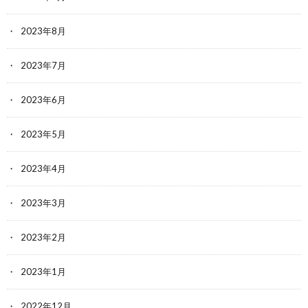
2023年8月
2023年7月
2023年6月
2023年5月
2023年4月
2023年3月
2023年2月
2023年1月
2022年12月