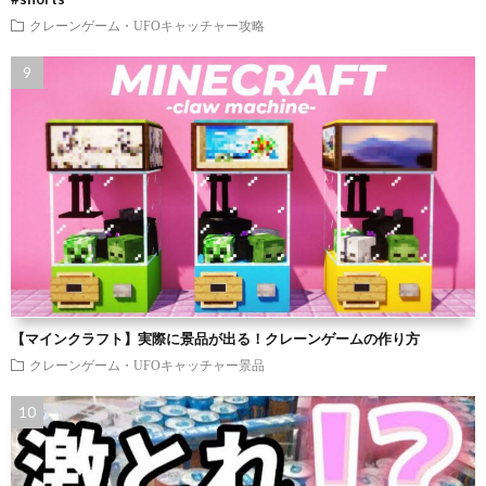
クレーンゲーム・UFOキャッチャー攻略
【マインクラフト】実際に景品が出る！クレーンゲームの作り方
クレーンゲーム・UFOキャッチャー景品