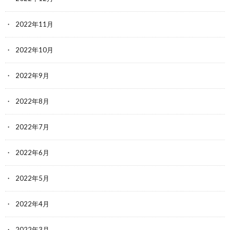
2022年11月
2022年10月
2022年9月
2022年8月
2022年7月
2022年6月
2022年5月
2022年4月
2022年3月