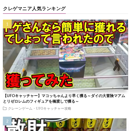
クレゲマニア人気ランキング
【UFOキャッチャー】マコッちゃんより早く獲る～ダイの大冒険マアム
とリゼロレムのフィギュアを橋渡しで獲る～
クレーンゲーム・UFOキャッチャー攻略