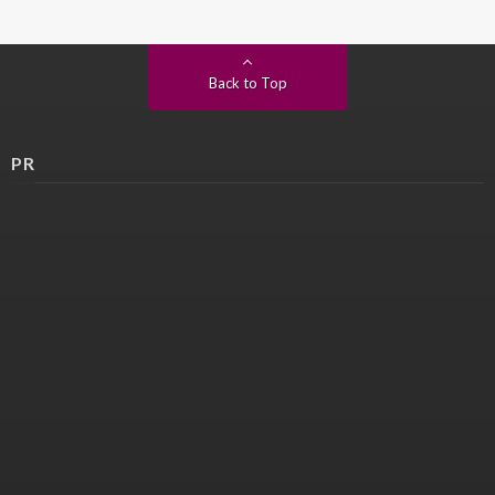
Back to Top
PR