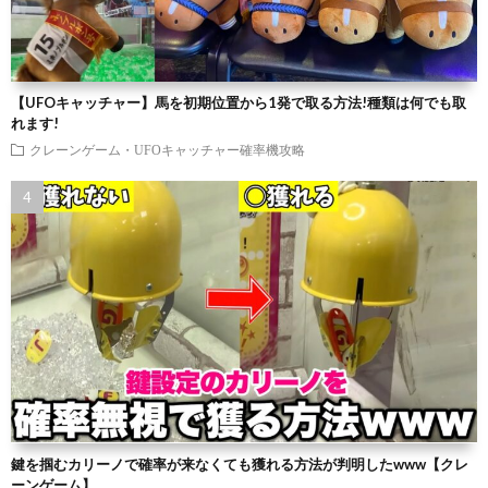
【UFOキャッチャー】馬を初期位置から1発で取る方法!種類は何でも取
れます!
クレーンゲーム・UFOキャッチャー確率機攻略
鍵を掴むカリーノで確率が来なくても獲れる方法が判明したwww【クレ
ーンゲーム】