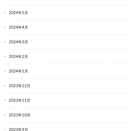
2024年5月
2024年4月
2024年3月
2024年2月
2024年1月
2023年12月
2023年11月
2023年10月
2023年9月