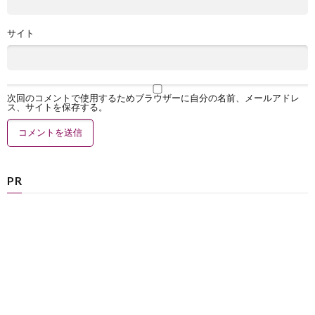
サイト
次回のコメントで使用するためブラウザーに自分の名前、メールアドレ
ス、サイトを保存する。
PR